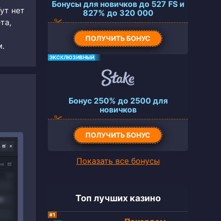
Бонусы для новичков до 527 FS и
ут нет
827% до 320 000
та,
ПОЛУЧИТЬ БОНУС
м.
ЭКСКЛЮЗИВНЫЙ
Бонус 250% до 2500 для
новичков
ПОЛУЧИТЬ БОНУС
Показать все бонусы
Топ лучших казино
#1