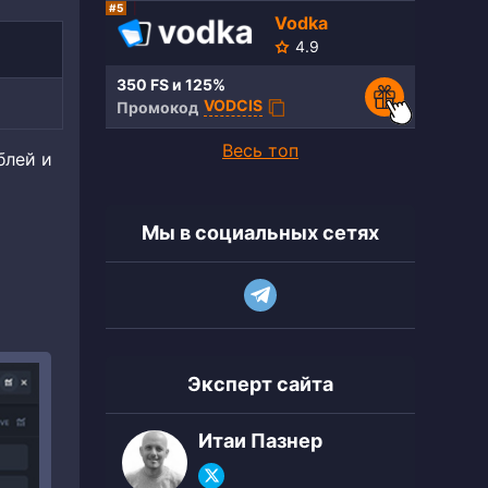
#5
Vodka
4.9
350 FS
и 125%
VODCIS
Промокод
Весь топ
блей и
Мы в социальных сетях
Эксперт сайта
Итаи Пазнер