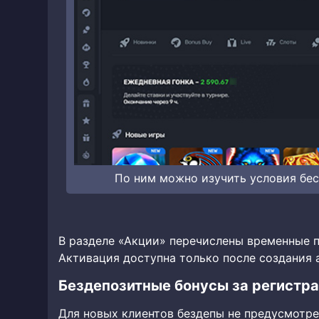
По ним можно изучить условия бе
В разделе «Акции» перечислены временные п
Активация доступна только после создания 
Бездепозитные бонусы за регистр
Для новых клиентов бездепы не предусмотрен