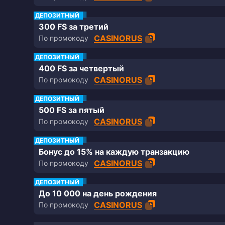
ДЕПОЗИТНЫЙ
300 FS за третий
CASINORUS
По промокоду
ДЕПОЗИТНЫЙ
400 FS за четвертый
CASINORUS
По промокоду
ДЕПОЗИТНЫЙ
500 FS за пятый
CASINORUS
По промокоду
ДЕПОЗИТНЫЙ
Бонус до 15% на каждую транзакцию
CASINORUS
По промокоду
ДЕПОЗИТНЫЙ
До 10 000 на день рождения
CASINORUS
По промокоду