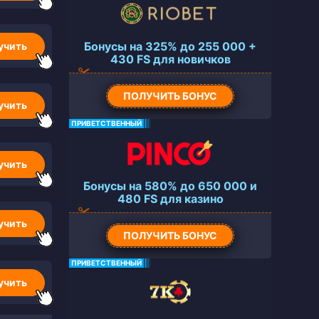
Бонусы на 325% до 255 000 +
учить
430 FS для новичков
ПОЛУЧИТЬ БОНУС
учить
ПРИВЕТСТВЕННЫЙ
учить
Бонусы на 580% до 650 000 и
480 FS для казино
учить
ПОЛУЧИТЬ БОНУС
ПРИВЕТСТВЕННЫЙ
учить