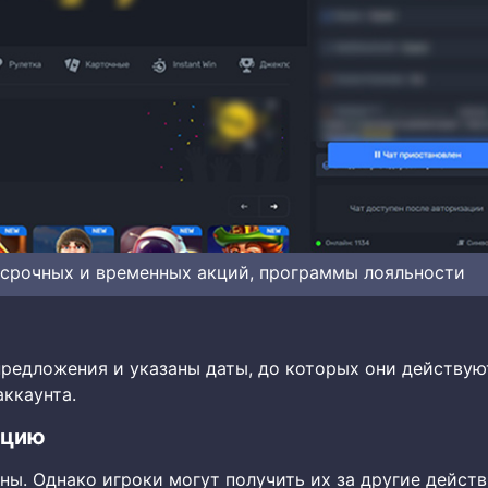
ссрочных и временных акций, программы лояльности
редложения и указаны даты, до которых они действую
аккаунта.
ацию
ы. Однако игроки могут получить их за другие действ