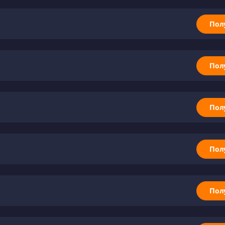
Пол
Пол
Пол
Пол
Пол