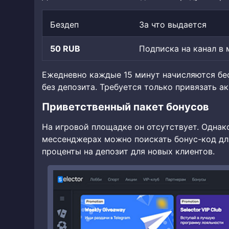
Бездеп
За что выдается
50 RUB
Подписка на канал в
Ежедневно каждые 15 минут начисляются бес
без депозита. Требуется только привязать ак
Приветственный пакет бонусов
На игровой площадке он отсутствует. Однако
мессенджерах можно поискать бонус-код дл
проценты на депозит для новых клиентов.