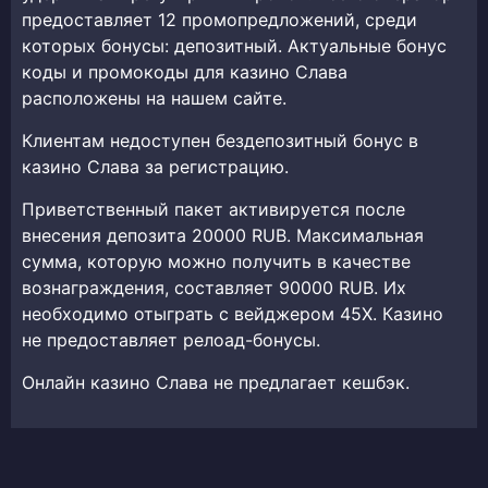
предоставляет 12 промопредложений, среди
которых бонусы: депозитный. Актуальные бонус
коды и промокоды для казино Слава
расположены на нашем сайте.
Клиентам недоступен бездепозитный бонус в
казино Слава за регистрацию.
Приветственный пакет активируется после
внесения депозита 20000 RUB. Максимальная
сумма, которую можно получить в качестве
вознаграждения, составляет 90000 RUB. Их
необходимо отыграть с вейджером 45X. Казино
не предоставляет релоад-бонусы.
Онлайн казино Слава не предлагает кешбэк.