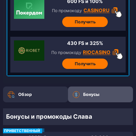
600 FS и 100%
CASINORU
По промокоду
Получить
430 FS и 325%
RIOCASINO
По промокоду
Получить
Обзор
Бонусы
Бонусы и промокоды Слава
ПРИВЕТСТВЕННЫЙ