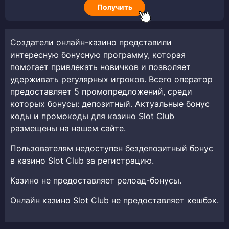
Получить
Создатели онлайн-казино представили
интересную бонусную программу, которая
помогает привлекать новичков и позволяет
удерживать регулярных игроков. Всего оператор
предоставляет 5 промопредложений, среди
которых бонусы: депозитный. Актуальные бонус
коды и промокоды для казино Slot Club
размещены на нашем сайте.
Пользователям недоступен бездепозитный бонус
в казино Slot Club за регистрацию.
Казино не предоставляет релоад-бонусы.
Онлайн казино Slot Club не предоставляет кешбэк.