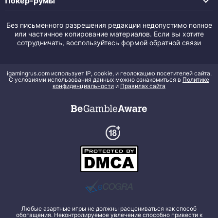
Покер-румы
Без письменного разрешения редакции недопустимо полное
или частичное копирование материалов. Если вы хотите
сотрудничать, воспользуйтесь
формой обратной связи
igamingrus.com использует IP, cookie, и геолокацию посетителей сайта.
С условиями использования данных можно ознакомиться в
Политике
конфиденциальности
и
Правилах сайта
Любые азартные игры не должны расцениваться как способ
обогащения. Неконтролируемое увлечение способно привести к