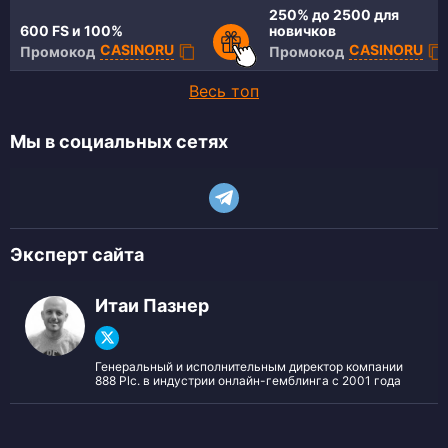
250% до
2500 для
600 FS
и 100%
новичков
CASINORU
CASINORU
Промокод
Промокод
Весь топ
Мы в социальных сетях
Эксперт сайта
Итаи Пазнер
Генеральный и исполнительным директор компании
888 Plc. в индустрии онлайн-гемблинга с 2001 года