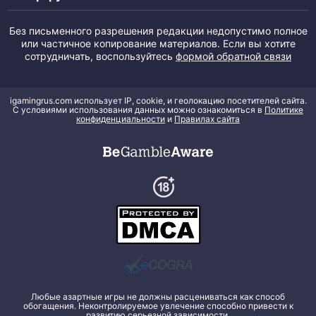
Без письменного разрешения редакции недопустимо полное
или частичное копирование материалов. Если вы хотите
сотрудничать, воспользуйтесь
формой обратной связи
igamingrus.com использует IP, cookie, и геолокацию посетителей сайта.
С условиями использования данных можно ознакомиться в
Политике
конфиденциальности
и
Правилах сайта
Любые азартные игры не должны расцениваться как способ
обогащения. Неконтролируемое увлечение способно привести к
развитию
серьезной зависимости
.