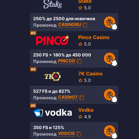
Stake
5.0
250% до
2500 для новичков
CASINORU
Промокод
#3
Pinco Casino
5.0
250 FS
+ 180% до 450 000
PINCOD
Промокод
#4
7K Casino
5.0
527 FS
и до 827%
CASINO7
Промокод
#5
Vodka
4.9
350 FS
и 125%
VODCIS
Промокод