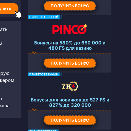
ПОЛУЧИТЬ БОНУС
учить
ПРИВЕТСТВЕННЫЙ
ать
Бонусы на 580% до 650 000 и
м
480 FS для казино
ПОЛУЧИТЬ БОНУС
орую
ПРИВЕТСТВЕННЫЙ
джером
от
Бонусы для новичков до 527 FS и
827% до 320 000
рыша.
ПОЛУЧИТЬ БОНУС