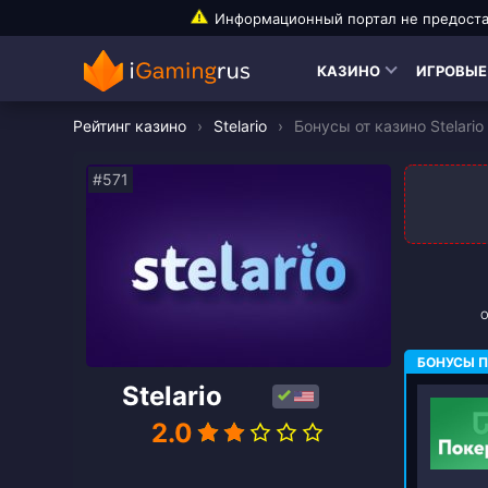
КАЗИНО
ИГРОВЫЕ
Рейтинг казино
›
Stelario
›
Бонусы от казино Stelar
О
БОНУСЫ 
Stelario
2.0