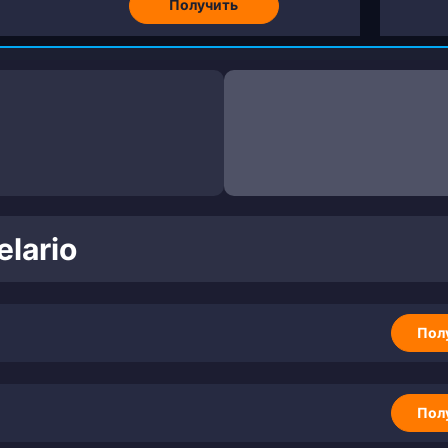
Получить
lario
Пол
Пол