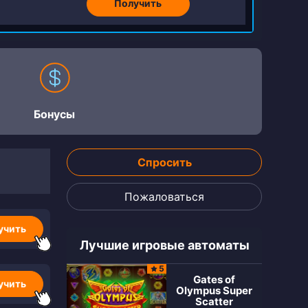
Получить
Бонусы
Спросить
Пожаловаться
учить
Лучшие игровые автоматы
5
Gates of
учить
Olympus Super
Scatter