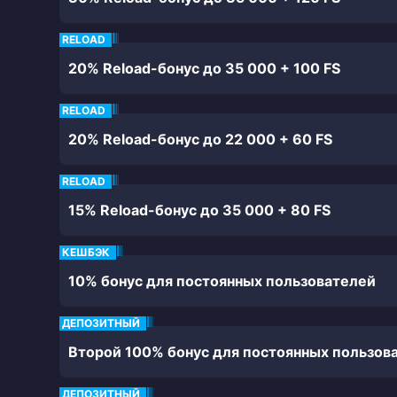
RELOAD
20% Reload-бонус до 35 000 + 100 FS
RELOAD
20% Reload-бонус до 22 000 + 60 FS
RELOAD
15% Reload-бонус до 35 000 + 80 FS
КЕШБЭК
10% бонус для постоянных пользователей
ДЕПОЗИТНЫЙ
Второй 100% бонус для постоянных пользова
ДЕПОЗИТНЫЙ