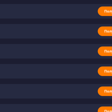
Пол
Пол
Пол
Пол
Пол
Пол