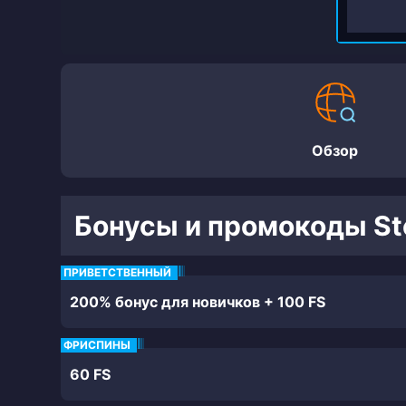
Обзор
Бонусы и промокоды Ste
ПРИВЕТСТВЕННЫЙ
200% бонус для новичков + 100 FS
ФРИСПИНЫ
60 FS