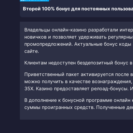
Второй 100% бонус для постоянных пользов
Владельцы онлайн-казино разработали инте
новичков и позволяет удерживать регулярны
промопредложений. Актуальные бонус коды 
сайте.
Клиентам недоступен бездепозитный бонус в 
Приветственный пакет активируется после в
можно получить в качестве вознаграждения,
35X. Казино предоставляет релоад-бонусы. 
В дополнение к бонусной программе онлайн к
суммы проигранных средств. Полученные де