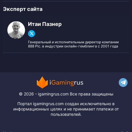
Эксперт сайта
Итаи Пазнер
Генеральный и исполнительным директор компании
888 Plc. в индустрии онлайн-гемблинга с 2001 года
© 2026 - igamingrus.com Все права защищены
Портал igamingrus.com создан исключительно в
информационных целях и не принимает платежи от
пользователей.