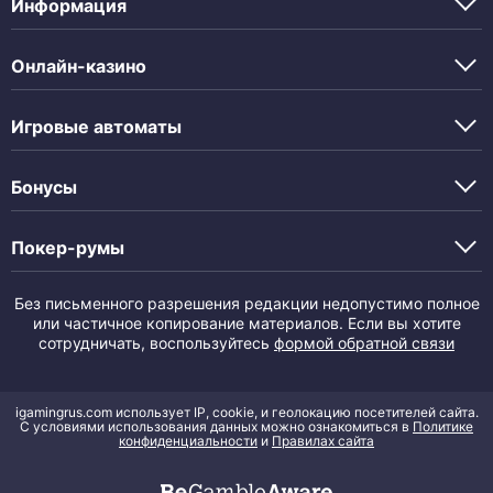
Информация
Онлайн-казино
Игровые автоматы
Бонусы
Покер-румы
Без письменного разрешения редакции недопустимо полное
или частичное копирование материалов. Если вы хотите
сотрудничать, воспользуйтесь
формой обратной связи
igamingrus.com использует IP, cookie, и геолокацию посетителей сайта.
С условиями использования данных можно ознакомиться в
Политике
конфиденциальности
и
Правилах сайта