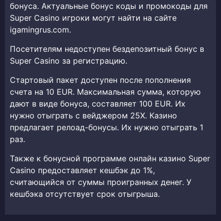
бонуса. Актуальные бонус коды и промокоды для
Super Casino игроки могут найти на сайте
igamingrus.com.
Посетителям недоступен бездепозитный бонус в
Super Casino за регистрацию.
Стартовый пакет доступен после пополнения
счета на 10 EUR. Максимальная сумма, которую
дают в виде бонуса, составляет 100 EUR. Их
нужно отыграть с вейджером 25X. Казино
предлагает релоад-бонусы. Их нужно отыграть 1
раз.
Также к бонусной программе онлайн казино Super
Casino предоставляет кешбэк до 1%,
считающийся от суммы проигранных денег. У
кешбэка отсутствует срок отыгрыша.