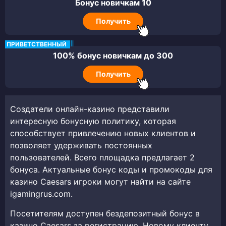
Бонус новичкам 10
Получить
ПРИВЕТСТВЕННЫЙ
100% бонус новичкам до 300
Получить
Создатели онлайн-казино представили
интересную бонусную политику, которая
способствует привлечению новых клиентов и
позволяет удерживать постоянных
пользователей. Всего площадка предлагает 2
бонуса. Актуальные бонус коды и промокоды для
казино Caesars игроки могут найти на сайте
igamingrus.com.
Посетителям доступен бездепозитный бонус в
казино Caesars за регистрацию. Новому клиенту