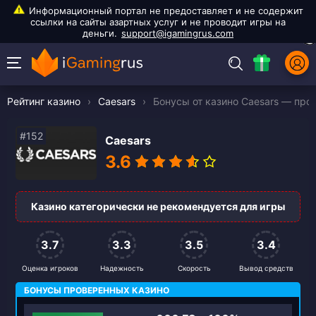
600 FS и 100%
Играть
support@igamingrus.com
Рейтинг казино
›
Caesars
›
Бонусы от казино Caesars — пр
Caesars
3.6
Казино категорически не рекомендуется для игры
3.7
3.3
3.5
3.4
Оценка игроков
Надежность
Скорость
Вывод средств
БОНУСЫ ПРОВЕРЕННЫХ КАЗИНО