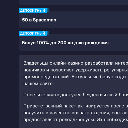
ДЕПОЗИТНЫЙ
50 в Spaceman
ДЕПОЗИТНЫЙ
Бонус 100% до 200 ко дню рождения
Владельцы онлайн-казино разработали инте
новичков и позволяет удерживать регулярны
промопредложений. Актуальные бонус коды 
нашем сайте.
Посетителям недоступен бездепозитный бону
Приветственный пакет активируется после 
получить в качестве вознаграждения, состав
предоставляет релоад-бонусы. Их необходим