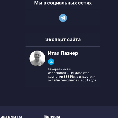
Мы в социальных сетях
Эксперт сайта
Итаи Пазнер
Генеральный и
исполнительным директор
компании 888 Plc. в индустрии
онлайн-гемблинга с 2001 года
 автоматы
Бонусы