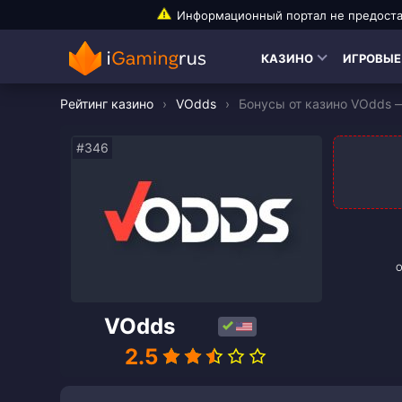
КАЗИНО
ИГРОВЫЕ
Рейтинг казино
›
VOdds
›
Бонусы от казино VOdds 
О
VOdds
2.5