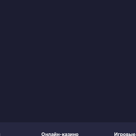
я
Онлайн-казино
Игровые