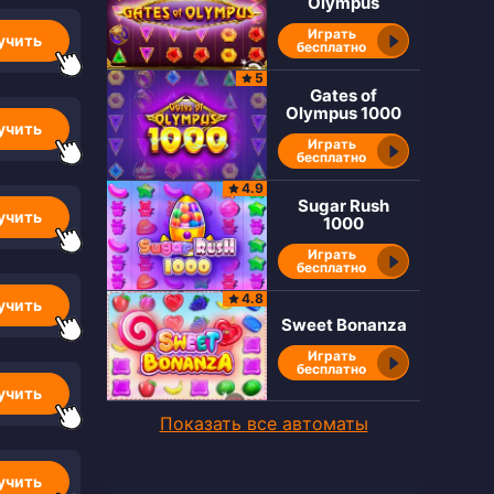
Olympus
Играть
учить
бесплатно
5
Gates of
Olympus 1000
учить
Играть
бесплатно
4.9
Sugar Rush
учить
1000
Играть
бесплатно
4.8
учить
Sweet Bonanza
Играть
бесплатно
учить
Показать все автоматы
учить