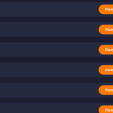
Пол
Пол
Пол
Пол
Пол
Пол