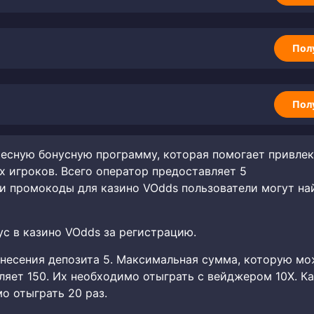
Пол
Пол
ресную бонусную программу, которая помогает привлек
х игроков. Всего оператор предоставляет 5
и промокоды для казино VOdds пользователи могут на
с в казино VOdds за регистрацию.
внесения депозита 5. Максимальная сумма, которую м
ляет 150. Их необходимо отыграть с вейджером 10X. К
о отыграть 20 раз.