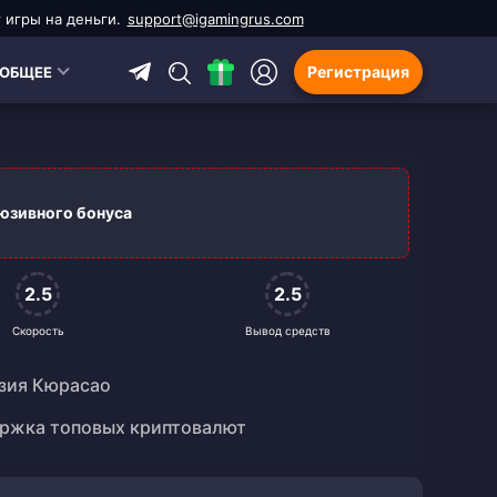
support@igamingrus.com
Регистрация
ОБЩЕЕ
люзивного бонуса
2.5
2.5
Скорость
Вывод средств
нзия Кюрасао
ержка топовых криптовалют