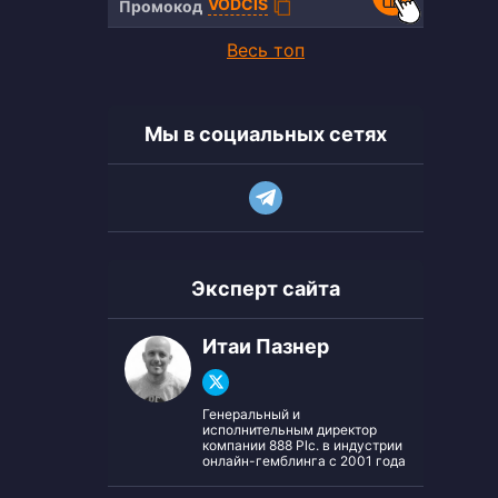
VODCIS
Промокод
Весь топ
Мы в социальных сетях
Эксперт сайта
Итаи Пазнер
Генеральный и
исполнительным директор
компании 888 Plc. в индустрии
онлайн-гемблинга с 2001 года