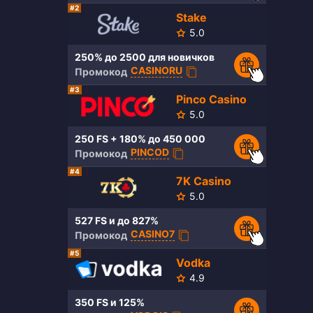
#2
Stake
5.0
250% до
2500 для новичков
CASINORU
Промокод
#3
Pinco Casino
5.0
250 FS
+ 180% до 450 000
PINCOD
Промокод
#4
7K Casino
5.0
527 FS
и до 827%
CASINO7
Промокод
#5
Vodka
4.9
350 FS
и 125%