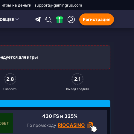
support@igamingrus.com
Регистрация
ОБЩЕЕ
ендуется для игры
2.8
2.1
Скорость
Вывод средств
430 FS и 325%
RIOCASINO
По промокоду