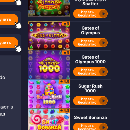
Scatter
Играть
бесплатно
учить
5
Gates of
Olympus
Играть
учить
бесплатно
5
Gates of
Olympus 1000
Играть
бесплатно
ado
4.9
Sugar Rush
1000
Играть
бесплатно
дают в
4.8
ад-
Sweet Bonanza
Играть
бесплатно