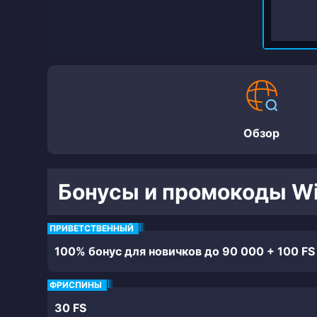
Обзор
Бонусы и промокоды Wi
ПРИВЕТСТВЕННЫЙ
100% бонус для новичков до 90 000 + 100 FS
ФРИСПИНЫ
30 FS