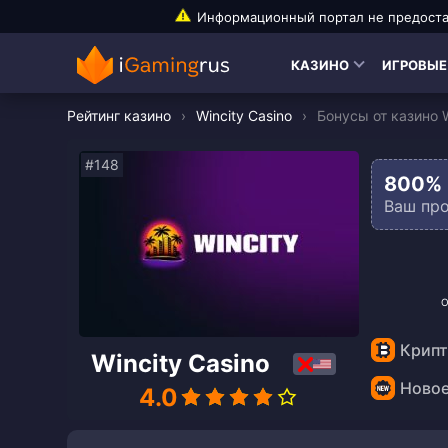
КАЗИНО
ИГРОВЫЕ
Рейтинг казино
›
Wincity Casino
›
Бонусы от казино 
800%
Ваш про
О
Крип
Wincity Casino
Новое
4.0