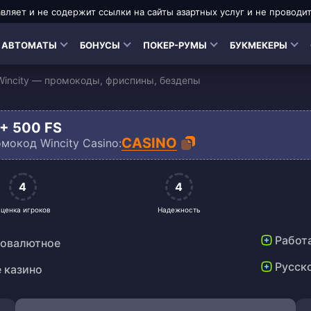
 АВТОМАТЫ
БОНУСЫ
ПОКЕР-РУМЫ
БУКМЕКЕРЫ
Wincity — промокоды, фриспины, бездепы
 + 500 FS
CASINO
мокод Wincity Casino:
4
4
ценка игроков
Надежность
Работ
товалютное
Русс
 казино