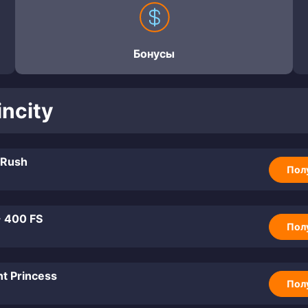
Бонусы
ncity
 Rush
Пол
 400 FS
Пол
t Princess
Пол