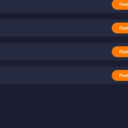
Пол
Пол
Пол
Пол