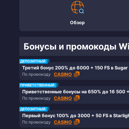
Обзор
Бонусы и промокоды Wi
ДЕПОЗИТНЫЙ
Третий бонус 200% до 6000 + 150 FS в Sugar
CASINO
По промокоду
ПРИВЕТСТВЕННЫЙ
Приветственные бонусы на 650% до 16 500 +
CASINO
По промокоду
ДЕПОЗИТНЫЙ
Первый бонус 100% до 3000 + 50 FS в Starligh
CASINO
По промокоду