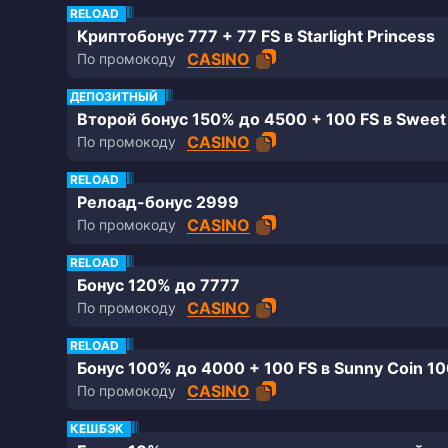
RELOAD
Криптобонус 777 + 77 FS в Starlight Princess
CASINO
По промокоду
ДЕПОЗИТНЫЙ
Второй бонус 150% до 4500 + 100 FS в Sweet
CASINO
По промокоду
RELOAD
Релоад-бонус 2999
CASINO
По промокоду
RELOAD
Бонус 120% до 7777
CASINO
По промокоду
RELOAD
Бонус 100% до 4000 + 100 FS в Sunny Coin 10
CASINO
По промокоду
КЕШБЭК