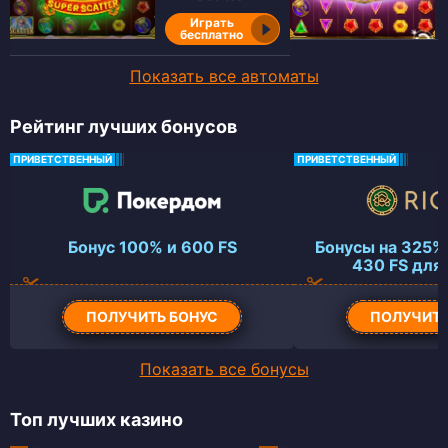
Играть
бесплатно
Показать все автоматы
Рейтинг лучших бонусов
ПРИВЕТСТВЕННЫЙ
ПРИВЕТСТВЕННЫЙ
Бонус 100% и 600 FS
Бонусы на 325%
430 FS для
ПОЛУЧИТЬ БОНУС
ПОЛУЧИТЬ
Показать все бонусы
Топ лучших казино