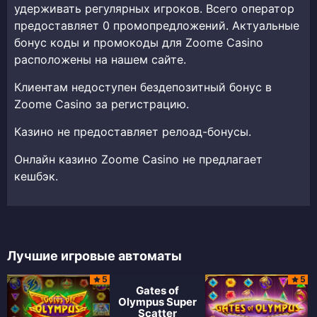
удерживать регулярных игроков. Всего оператор
предоставляет 0 промопредложений. Актуальные
бонус коды и промокоды для Zoome Casino
расположены на нашем сайте.
Клиентам недоступен бездепозитный бонус в
Zoome Casino за регистрацию.
Казино не предоставляет релоад-бонусы.
Онлайн казино Zoome Casino не предлагает
кешбэк.
Лучшие игровые автоматы
5
5
Gates of
Olympus Super
Scatter