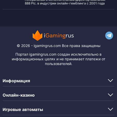
888 Plc. в индустрии онлайн-гемблинга с 2001 года
© 2026 - igamingrus.com Все права защищены
Портал igamingrus.com создан исключительно в
информационных целях и не принимает платежи от
пользователей.
Информация
Онлайн-казино
Игровые автоматы