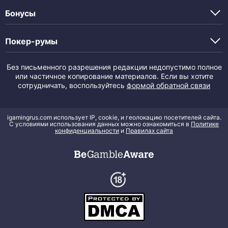
Бонусы
Покер-румы
Без письменного разрешения редакции недопустимо полное
или частичное копирование материалов. Если вы хотите
сотрудничать, воспользуйтесь
формой обратной связи
igamingrus.com использует IP, cookie, и геолокацию посетителей сайта.
С условиями использования данных можно ознакомиться в
Политике
конфиденциальности
и
Правилах сайта