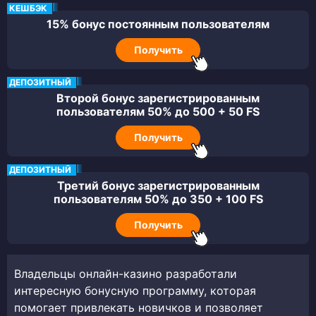
КЕШБЭК
15% бонус постоянным пользователям
Получить
ДЕПОЗИТНЫЙ
Второй бонус зарегистрированным
пользователям 50% до 500 + 50 FS
Получить
ДЕПОЗИТНЫЙ
Третий бонус зарегистрированным
пользователям 50% до 350 + 100 FS
Получить
Владельцы онлайн-казино разработали
интересную бонусную программу, которая
помогает привлекать новичков и позволяет