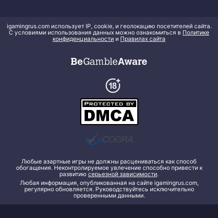
igamingrus.com использует IP, cookie, и геолокацию посетителей сайта.
С условиями использования данных можно ознакомиться в
Политике
конфиденциальности
и
Правилах сайта
Любые азартные игры не должны расцениваться как способ
обогащения. Неконтролируемое увлечение способно привести к
развитию
серьезной зависимости
.
Любая информация, опубликованная на сайте igamingrus.com,
регулярно обновляется. Руководствуйтесь исключительно
проверенными данными.