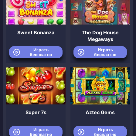
Sweet Bonanza
The Dog House
Megaways
Играть
Играть
бесплатно
бесплатно
Super 7s
Aztec Gems
Играть
Играть
бесплатно
бесплатно