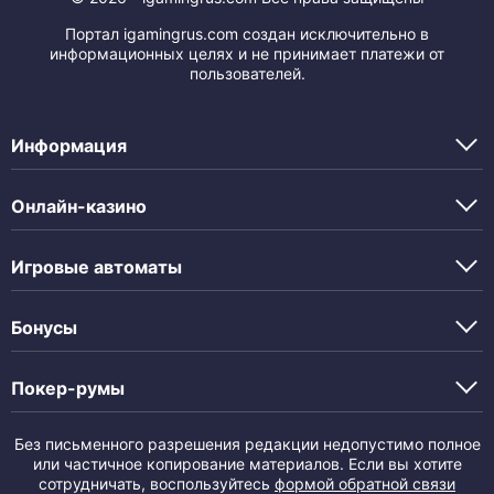
Портал igamingrus.com создан исключительно в
информационных целях и не принимает платежи от
пользователей.
Информация
Онлайн-казино
Игровые автоматы
Бонусы
Покер-румы
Без письменного разрешения редакции недопустимо полное
или частичное копирование материалов. Если вы хотите
сотрудничать, воспользуйтесь
формой обратной связи