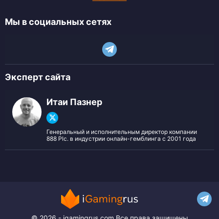
Мы в социальных сетях
Эксперт сайта
Итаи Пазнер
Генеральный и исполнительным директор компании
888 Plc. в индустрии онлайн-гемблинга с 2001 года
© 2026 - igamingrus.com Все права защищены