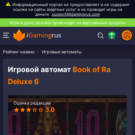
support@igamingrus.com
Рейтинг казино
›
Игровые автоматы
Игровой автомат
Book of Ra
Deluxe 6
Оценка редакции
3.0