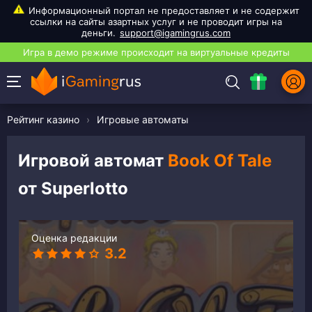
support@igamingrus.com
Рейтинг казино
›
Игровые автоматы
Игровой автомат
Book Of Tale
от Superlotto
Оценка редакции
3.2