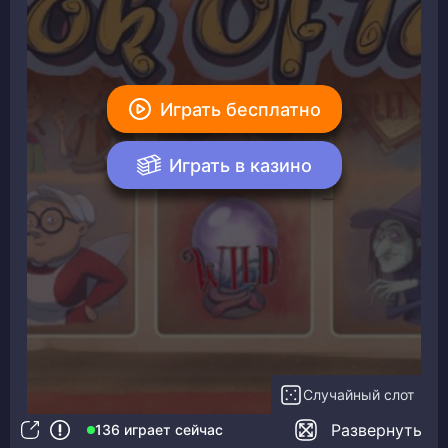
Играть бесплатно
Играть в казино
Случайный слот
Развернуть
136 играет сейчас