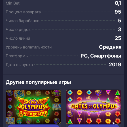
0,1
Min Bet
95
Процент возврата
5
Число барабанов
3
Число рядов
25
Число линий
Средняя
Уровень волатильности
PC, Смартфоны
Платформы
2019
Дата выпуска
Другие популярные игры