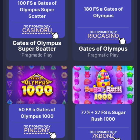
100 FS в Gates of
180 FS в Gates of
Olympus Super
Olympus
Scatter
ПО ПРОМОКОДУ
CASINORU
ПО ПРОМОКОДУ
RIOCASINO
Gates of Olympus
Super Scatter
Gates of Olympus
Pragmatic Play
Pragmatic Play
50 FS в Gates of
77%+ 27 FS в Sugar
Olympus 1000
Rush 1000
ПО ПРОМОКОДУ
PINCONY
ПО ПРОМОКОДУ
7KBONZ