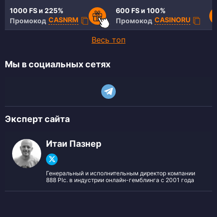
1000 FS
и 225%
600 FS
и 100%
CASNRM
CASINORU
Промокод
Промокод
Весь топ
Мы в социальных сетях
Эксперт сайта
Итаи Пазнер
Генеральный и исполнительным директор компании
888 Plc. в индустрии онлайн-гемблинга с 2001 года