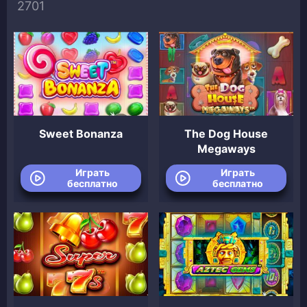
Sweet Bonanza
The Dog House
Megaways
Играть
Играть
бесплатно
бесплатно