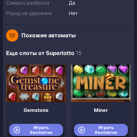
Символ разброса
Да
Раунд на удвоение
Нет
Похожие автоматы
Еще слоты от Superlotto
Gemstone
Miner
Играть
Играть
бесплатно
бесплатно