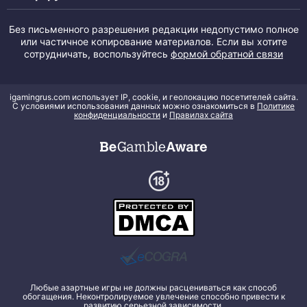
Без письменного разрешения редакции недопустимо полное
или частичное копирование материалов. Если вы хотите
сотрудничать, воспользуйтесь
формой обратной связи
igamingrus.com использует IP, cookie, и геолокацию посетителей сайта.
С условиями использования данных можно ознакомиться в
Политике
конфиденциальности
и
Правилах сайта
Любые азартные игры не должны расцениваться как способ
обогащения. Неконтролируемое увлечение способно привести к
развитию
серьезной зависимости
.