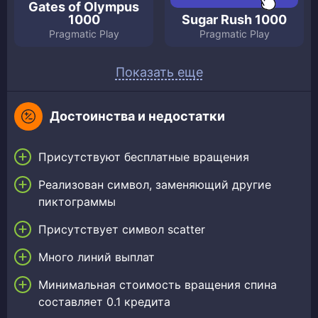
Gates of Olympus
1000
Sugar Rush 1000
Pragmatic Play
Pragmatic Play
Показать еще
Достоинства и недостатки
Присутствуют бесплатные вращения
Реализован символ, заменяющий другие
пиктограммы
Присутствует символ scatter
Много линий выплат
Минимальная стоимость вращения спина
составляет 0.1 кредита