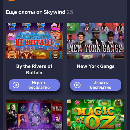
Еще слоты от Skywind
By the Rivers of
New York Gangs
Buffalo
Играть
Играть
бесплатно
бесплатно