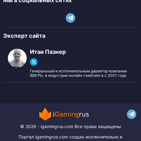
Мы в социальных сетях
Эксперт сайта
Итаи Пазнер
Генеральный и исполнительным директор компании
888 Plc. в индустрии онлайн-гемблинга с 2001 года
© 2026 - igamingrus.com Все права защищены
Портал igamingrus.com создан исключительно в