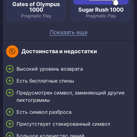
Gates of Olympus
1000
Sugar Rush 1000
Pragmatic Play
Pragmatic Play
Показать еще
Достоинства и недостатки
Высокий уровень возврата
Есть бесплатные спины
Предусмотрен символ, заменяющий другие
пиктограммы
Есть символ разброса
Присутствует стекированный символ
Большое количество линий