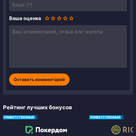
Ваша оценка
Рейтинг лучших бонусов
ПРИВЕТСТВЕННЫЙ
ПРИВЕТСТВЕННЫЙ