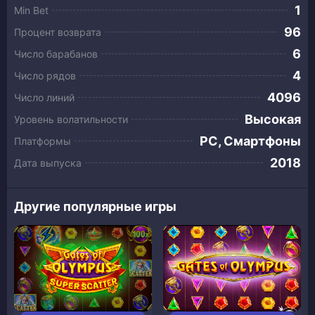
1
Min Bet
96
Процент возврата
6
Число барабанов
4
Число рядов
4096
Число линий
Высокая
Уровень волатильности
PC, Смартфоны
Платформы
2018
Дата выпуска
Другие популярные игры