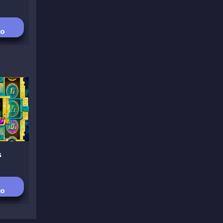
но
s
но