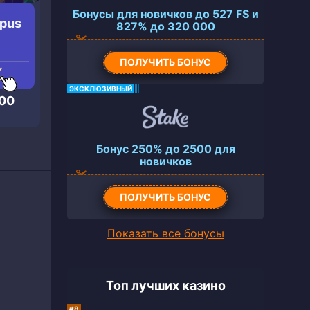
Бонусы для новичков до 527 FS и
mpus
827% до 320 000
ПОЛУЧИТЬ БОНУС
Y
ЭКСКЛЮЗИВНЫЙ
000
Бонус 250% до 2500 для
новичков
ПОЛУЧИТЬ БОНУС
Показать все бонусы
Топ лучших казино
#8