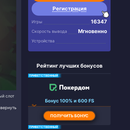
Регистрация
16347
Игры
Мгновенно
Скорость вывода
Устройства
Рейтинг лучших бонусов
ПРИВЕТСТВЕННЫЙ
ый слот
Бонус 100% и 600 FS
звернуть
ПОЛУЧИТЬ БОНУС
ПРИВЕТСТВЕННЫЙ