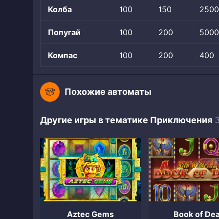
Колба
100
150
2500
Попугай
100
200
5000
Компас
100
200
400
Похожие автоматы
Другие игры в тематике Приключения
Aztec Gems
Book of De