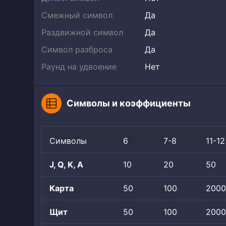
Смежный символ
Да
Раздвижной символ
Да
Символ разброса
Да
Раунд на удвоение
Нет
Символы и коэффициенты
Символы
6
7-8
11-12
J, Q, K, A
10
20
50
Карта
50
100
2000
Щит
50
100
2000