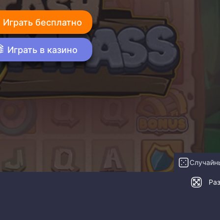
Играть бесплатно
Играть в казино
Случайн
Ра