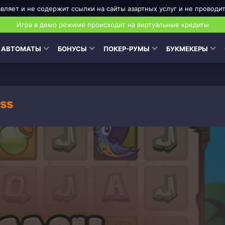
 АВТОМАТЫ
БОНУСЫ
ПОКЕР-РУМЫ
БУКМЕКЕРЫ
ss