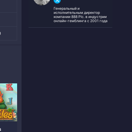
Генеральный и
исполнительным директор
компании 888 Plc. в индустрии
онлайн-гемблинга с 2001 года
0
s