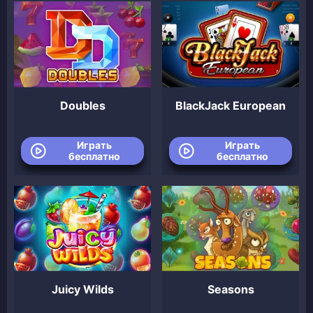
Doubles
BlackJack European
Играть
Играть
бесплатно
бесплатно
Juicy Wilds
Seasons