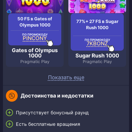
50 FS в Gates of
77%+ 27 FS в Sugar
Olympus 1000
Rush 1000
ПО ПРОМОКОДУ
PINCONY
ПО ПРОМОКОДУ
7KBONZ
Gates of Olympus
1000
Sugar Rush 1000
Pragmatic Play
Pragmatic Play
Показать еще
Достоинства и недостатки
Присутствует бонусный раунд
Есть бесплатные вращения