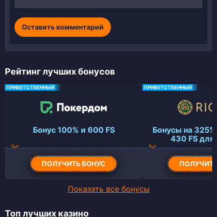
Рейтинг лучших бонусов
ПРИВЕТСТВЕННЫЙ
ПРИВЕТСТВЕННЫЙ
Бонус 100% и 600 FS
Бонусы на 325%
430 FS для
ПОЛУЧИТЬ БОНУС
ПОЛУЧИТЬ
Показать все бонусы
Топ лучших казино