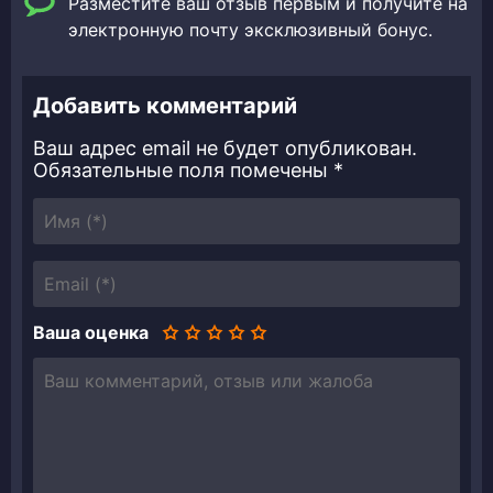
Разместите ваш отзыв первым и получите на
электронную почту эксклюзивный бонус.
Добавить комментарий
Ваш адрес email не будет опубликован.
Обязательные поля помечены
*
Ваша оценка