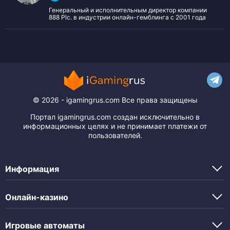
Генеральный и исполнительным директор компании
888 Plc. в индустрии онлайн-гемблинга с 2001 года
© 2026 - igamingrus.com Все права защищены
Портал igamingrus.com создан исключительно в
информационных целях и не принимает платежи от
пользователей.
Информация
Онлайн-казино
Игровые автоматы