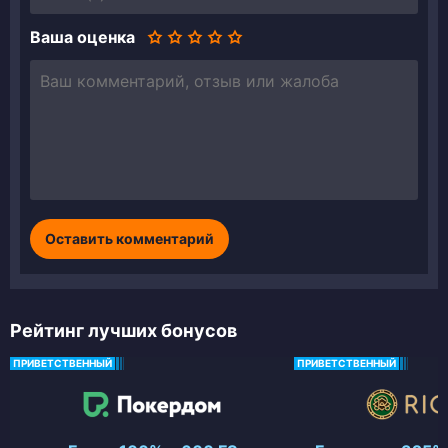
Ваша оценка
Рейтинг лучших бонусов
ПРИВЕТСТВЕННЫЙ
ПРИВЕТСТВЕННЫЙ