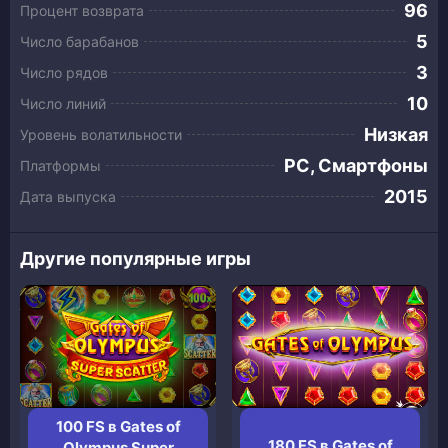
96
Процент возврата
5
Число барабанов
3
Число рядов
10
Число линий
Низкая
Уровень волатильности
PC, Смартфоны
Платформы
2015
Дата выпуска
Другие популярные игры
100 FS в Gates of
180 FS в Gates of
Olympus Super