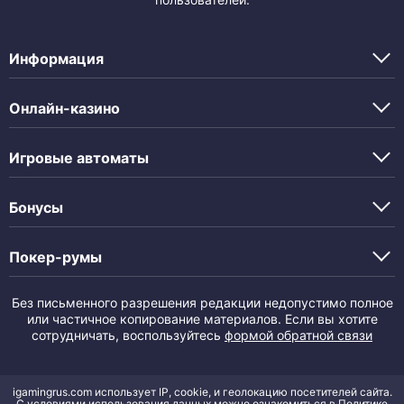
Информация
Онлайн-казино
Игровые автоматы
Бонусы
Покер-румы
Без письменного разрешения редакции недопустимо полное
или частичное копирование материалов. Если вы хотите
сотрудничать, воспользуйтесь
формой обратной связи
igamingrus.com использует IP, cookie, и геолокацию посетителей сайта.
С условиями использования данных можно ознакомиться в
Политике