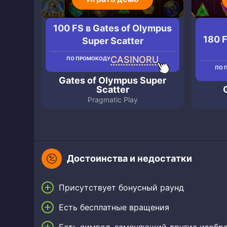
100 FS в Gates of Olympus
180 F
Super Scatter
CASINORU
ПО ПРОМОКОДУ
ПО 
Gates of Olympus Super
Scatter
Pragmatic Play
Достоинства и недостатки
Присутствует бонусный раунд
Есть бесплатные вращения