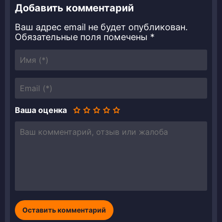
Добавить комментарий
Ваш адрес email не будет опубликован.
Обязательные поля помечены
*
Ваша оценка