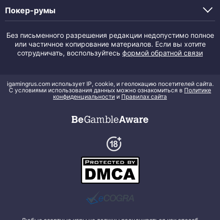
Покер-румы
Без письменного разрешения редакции недопустимо полное
или частичное копирование материалов. Если вы хотите
сотрудничать, воспользуйтесь
формой обратной связи
igamingrus.com использует IP, cookie, и геолокацию посетителей сайта.
С условиями использования данных можно ознакомиться в
Политике
конфиденциальности
и
Правилах сайта