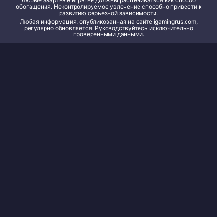
Любые азартные игры не должны расцениваться как способ
обогащения. Неконтролируемое увлечение способно привести к
развитию
серьезной зависимости
.
Любая информация, опубликованная на сайте igamingrus.com,
регулярно обновляется. Руководствуйтесь исключительно
проверенными данными.