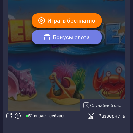
Играть бесплатно
Бонусы слота
Случайный слот
Развернуть
51 играет сейчас