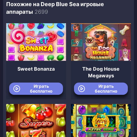
Похожие на Deep Blue Sea игровые
аппараты
Sweet Bonanza
The Dog House
Megaways
Играть
Играть
бесплатно
бесплатно