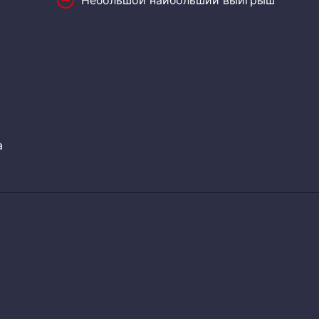
Небольшой наибольший выигрыш
а