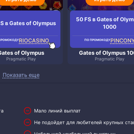
50 FS в Gates of Oly
S в Gates of Olympus
1000
RIOCASINO
PINCON
ПРОМОКОДУ
ПО ПРОМОКОДУ
Gates of Olympus
Gates of Olympus 1
Pragmatic Play
Pragmatic Play
Показать еще
та
Мало линий выплат
Не подойдет для любителей крупных ста