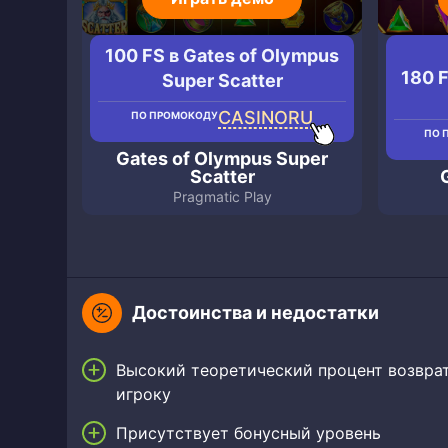
100 FS в Gates of Olympus
180 F
Super Scatter
CASINORU
ПО ПРОМОКОДУ
ПО 
Gates of Olympus Super
Scatter
Pragmatic Play
Достоинства и недостатки
Высокий теоретический процент возвра
игроку
Присутствует бонусный уровень