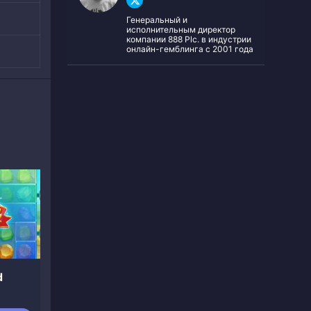
Генеральный и
исполнительным директор
компании 888 Plc. в индустрии
онлайн-гемблинга с 2001 года
d