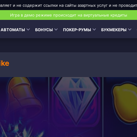
 АВТОМАТЫ
БОНУСЫ
ПОКЕР-РУМЫ
БУКМЕКЕРЫ
ike