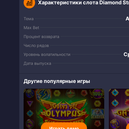
Характеристики слота Diamond St
А
Тема
Max Bet
Процент возврата
Число рядов
С
Уровень волатильности
Дата выпуска
Другие популярные игры
Играть демо