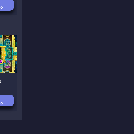
но
s
но