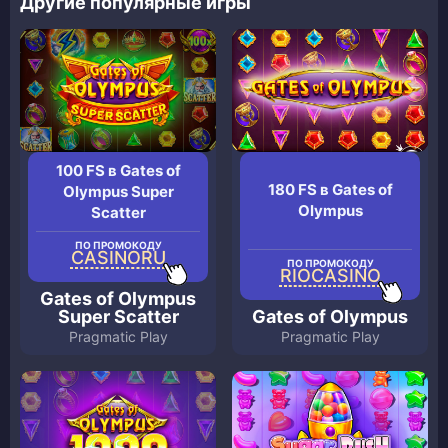
Другие популярные игры
100 FS в Gates of
180 FS в Gates of
Olympus Super
Olympus
Scatter
ПО ПРОМОКОДУ
CASINORU
ПО ПРОМОКОДУ
RIOCASINO
Gates of Olympus
Super Scatter
Gates of Olympus
Pragmatic Play
Pragmatic Play