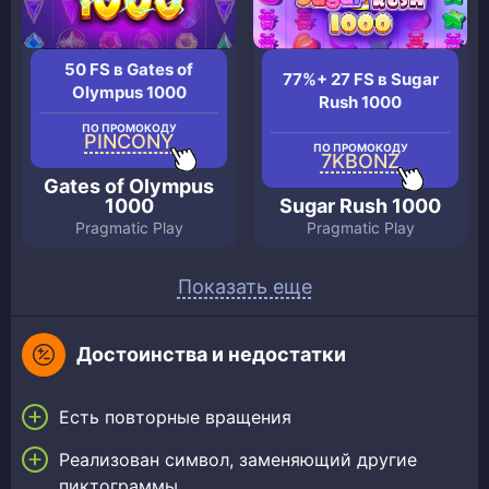
50 FS в Gates of
77%+ 27 FS в Sugar
Olympus 1000
Rush 1000
ПО ПРОМОКОДУ
PINCONY
ПО ПРОМОКОДУ
7KBONZ
Gates of Olympus
1000
Sugar Rush 1000
Pragmatic Play
Pragmatic Play
Показать еще
Достоинства и недостатки
Есть повторные вращения
Реализован символ, заменяющий другие
пиктограммы