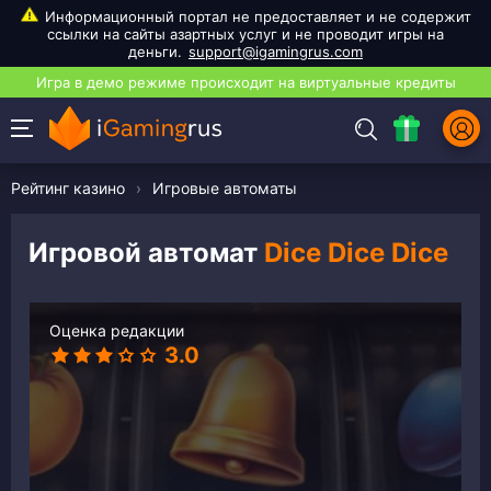
support@igamingrus.com
Рейтинг казино
›
Игровые автоматы
Игровой автомат
Dice Dice Dice
Оценка редакции
3.0