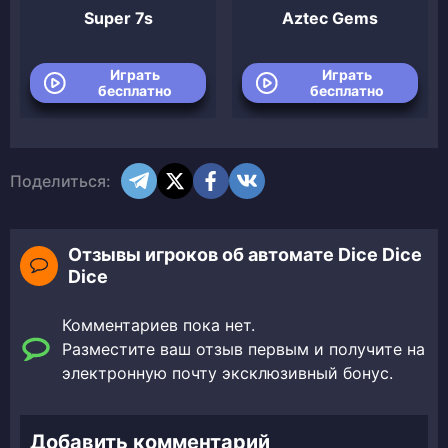
Super 7s
Aztec Gems
Играть
Играть
бесплатно
бесплатно
Поделиться:
Отзывы игроков об автомате Dice Dice
Dice
Комментариев пока нет.
Разместите ваш отзыв первым и получите на
электронную почту эксклюзивный бонус.
Добавить комментарий