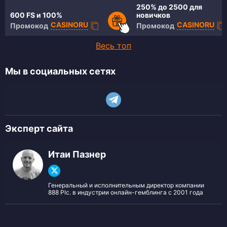
250% до
2500 для
600 FS
и 100%
новичков
CASINORU
CASINORU
Промокод
Промокод
Весь топ
Мы в социальных сетях
Эксперт сайта
Итаи Пазнер
Генеральный и исполнительным директор компании
888 Plc. в индустрии онлайн-гемблинга с 2001 года