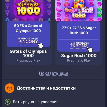
50 FS в Gates of
77%+ 27 FS в Sugar
Olympus 1000
Rush 1000
ПО ПРОМОКОДУ
PINCONY
ПО ПРОМОКОДУ
7KBONZ
Gates of Olympus
1000
Sugar Rush 1000
Pragmatic Play
Pragmatic Play
Показать еще
Достоинства и недостатки
Есть раунд на удвоение