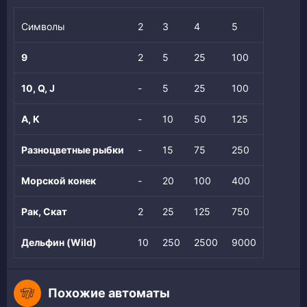
Символы
2
3
4
5
9
2
5
25
100
10, Q, J
-
5
25
100
A, K
-
10
50
125
Разноцветные рыбки
-
15
75
250
Морской конек
-
20
100
400
Рак, Скат
2
25
125
750
Дельфин (Wild)
10
250
2500
9000
Похожие автоматы