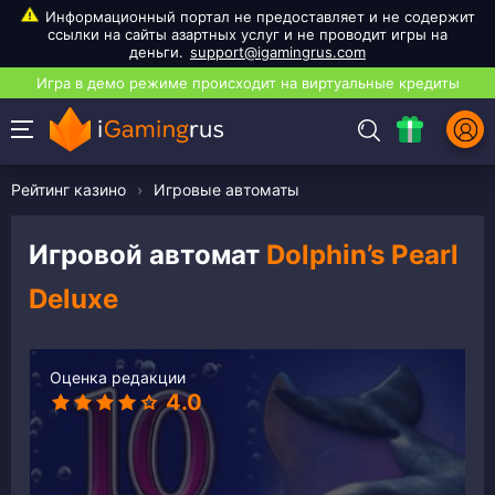
support@igamingrus.com
Рейтинг казино
›
Игровые автоматы
Игровой автомат
Dolphin’s Pearl
Deluxe
Оценка редакции
4.0