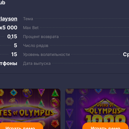
ub
layson
Тема
5 000
Max Bet
0,15
Процент возврата
5
Число рядов
15
С
Уровень волатильности
ртфоны
Дата выпуска
Играть демо
Играть демо