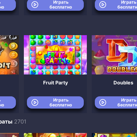
ь
Играть
Играть
но
бесплатно
бесплат
Fruit Party
Doubles
ь
Играть
Играть
но
бесплатно
бесплат
араты