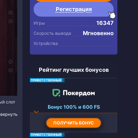
Регистрация
16347
Игры
Мгновенно
Скорость вывода
Устройства
Рейтинг лучших бонусов
ПРИВЕТСТВЕННЫЙ
ый слот
Бонус 100% и 600 FS
звернуть
ПОЛУЧИТЬ БОНУС
ПРИВЕТСТВЕННЫЙ