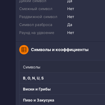
Дикий символ
Да
Смежный символ
Нет
Раздвижной символ
Нет
Символ разброса
Да
Раунд на удвоение
Нет
Символы и коэффициенты
Символы
B, O, N, U, S
Виски и Грибы
Пиво и Закусука