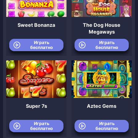
Sweet Bonanza
The Dog House
Megaways
Играть
Играть
бесплатно
бесплатно
Super 7s
Aztec Gems
Играть
Играть
бесплатно
бесплатно