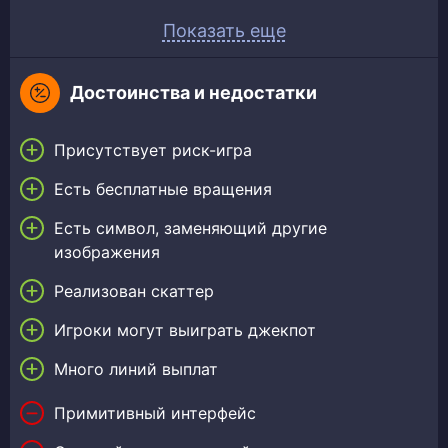
Показать еще
Достоинства и недостатки
Присутствует риск-игра
Есть бесплатные вращения
Есть символ, заменяющий другие
изображения
Реализован скаттер
Игроки могут выиграть джекпот
Много линий выплат
Примитивный интерфейс