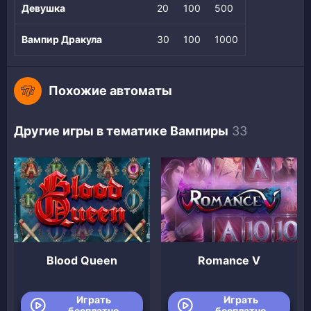
Девушка
20
100
500
Вампир Дракула
30
100
1000
Похожие автоматы
Другие игры в тематике Вампиры
Blood Queen
Romance V
Играть
Играть
бесплатно
бесплатно