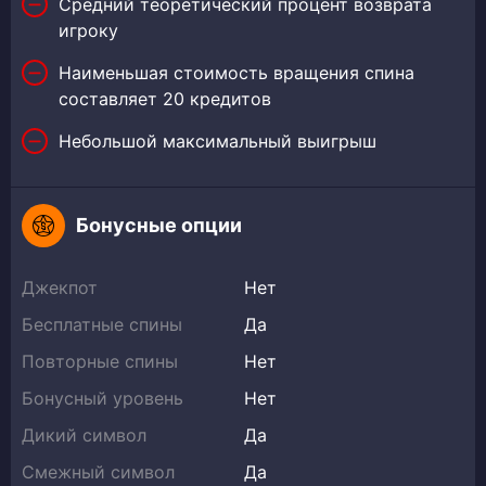
Средний теоретический процент возврата
игроку
Наименьшая стоимость вращения спина
составляет 20 кредитов
Небольшой максимальный выигрыш
Бонусные опции
Джекпот
Нет
Бесплатные спины
Да
Повторные спины
Нет
Бонусный уровень
Нет
Дикий символ
Да
Смежный символ
Да