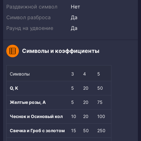
Раздвижной символ
Нет
Символ разброса
Да
Раунд на удвоение
Да
Символы и коэффициенты
Символы
3
4
5
Q, K
5
20
50
Желтые розы, А
5
20
75
Чеснок и Осиновый кол
10
20
100
Свечка и Гроб с золотом
15
50
250