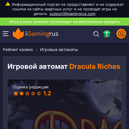
support@igamingrus.com
Рейтинг казино
›
Игровые автоматы
Игровой автомат
Dracula Riches
Оценка редакции
1.2