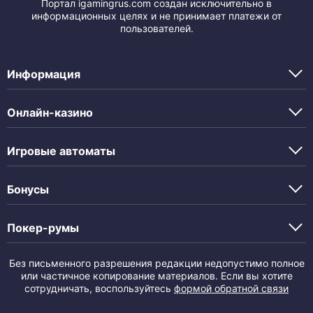
Портал igamingrus.com создан исключительно в
информационных целях и не принимает платежи от
пользователей.
Информация
Онлайн-казино
Игровые автоматы
Бонусы
Покер-румы
Без письменного разрешения редакции недопустимо полное
или частичное копирование материалов. Если вы хотите
сотрудничать, воспользуйтесь
формой обратной связи