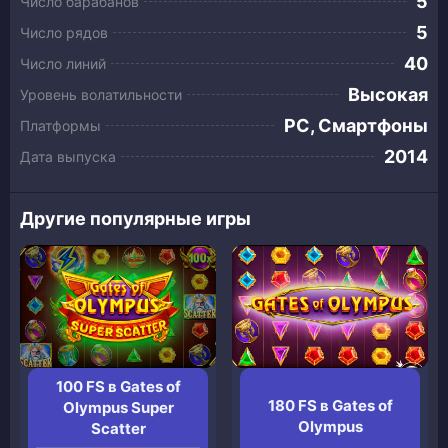
5
Число барабанов
5
Число рядов
40
Число линий
Высокая
Уровень волатильности
PC, Смартфоны
Платформы
2014
Дата выпуска
Другие популярные игры
100 FS в Gates of
180 FS в Gates of
Olympus Super
Olympus
Scatter