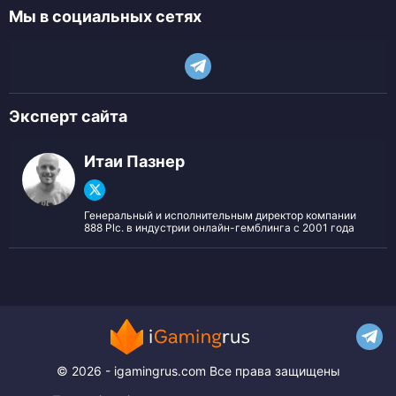
Мы в социальных сетях
Эксперт сайта
Итаи Пазнер
Генеральный и исполнительным директор компании
888 Plc. в индустрии онлайн-гемблинга с 2001 года
© 2026 - igamingrus.com Все права защищены