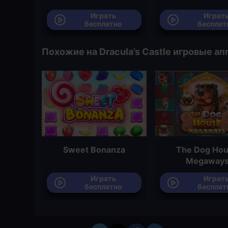
Играть
Играт
бесплатно
бесплат
Похожие на Dracula’s Castle игровые а
Sweet Bonanza
The Dog Ho
Megaway
Играть
Играт
бесплатно
бесплат