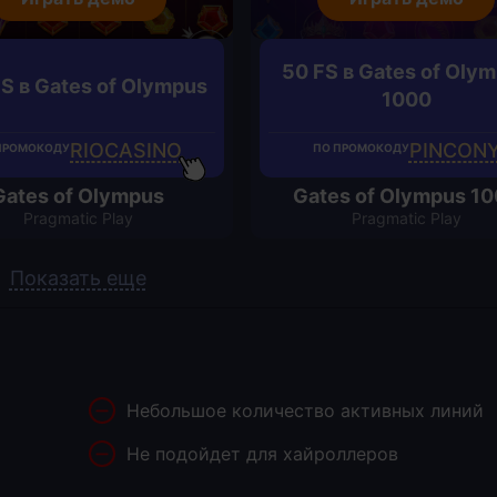
50 FS в Gates of Oly
S в Gates of Olympus
1000
RIOCASINO
PINCON
ПРОМОКОДУ
ПО ПРОМОКОДУ
Gates of Olympus
Gates of Olympus 1
Pragmatic Play
Pragmatic Play
Показать еще
Небольшое количество активных линий
Не подойдет для хайроллеров