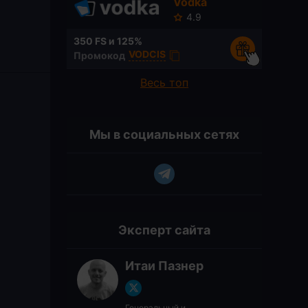
Vodka
4.9
350 FS
и 125%
VODCIS
Промокод
Весь топ
Мы в социальных сетях
Эксперт сайта
Итаи Пазнер
Генеральный и