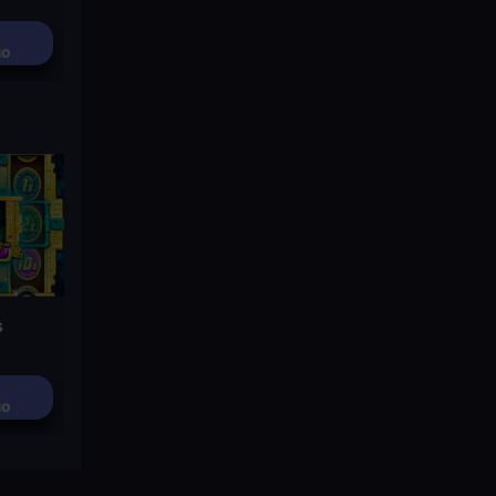
но
s
но