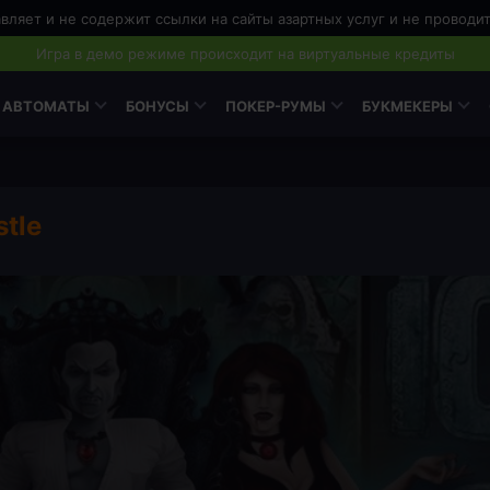
 АВТОМАТЫ
БОНУСЫ
ПОКЕР-РУМЫ
БУКМЕКЕРЫ
stle