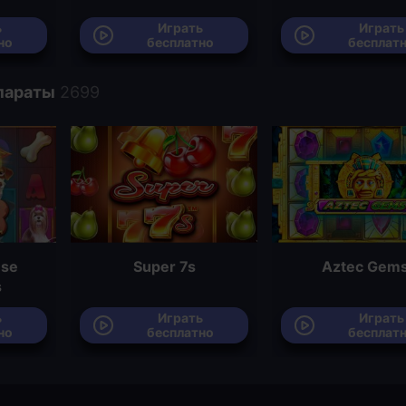
ь
Играть
Играть
но
бесплатно
бесплат
ппараты
use
Super 7s
Aztec Gem
s
ь
Играть
Играть
но
бесплатно
бесплат