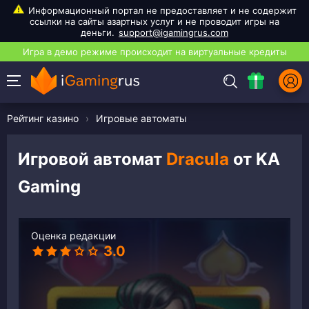
support@igamingrus.com
Рейтинг казино
›
Игровые автоматы
Игровой автомат
Dracula
от KA
Gaming
Оценка редакции
3.0