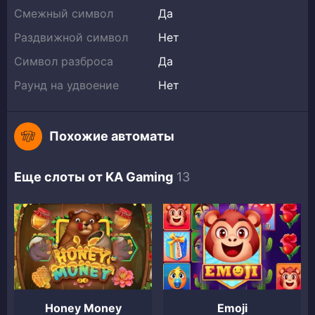
Смежный символ
Да
Раздвижной символ
Нет
Символ разброса
Да
Раунд на удвоение
Нет
Похожие автоматы
Еще слоты от KA Gaming
Honey Money
Emoji