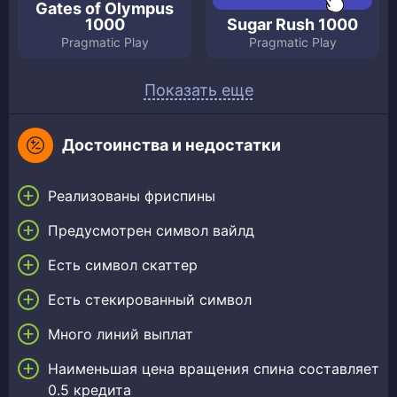
Gates of Olympus
1000
Sugar Rush 1000
Pragmatic Play
Pragmatic Play
Показать еще
Достоинства и недостатки
Реализованы фриспины
Предусмотрен символ вайлд
Есть символ скаттер
Есть стекированный символ
Много линий выплат
Наименьшая цена вращения спина составляет
0.5 кредита