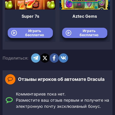
Super 7s
Aztec Gems
Играть
Играть
бесплатно
бесплатно
Поделиться:
Отзывы игроков об автомате Dracula
Комментариев пока нет.
Разместите ваш отзыв первым и получите на
электронную почту эксклюзивный бонус.