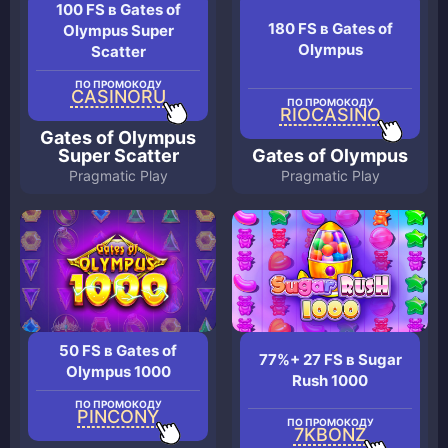
100 FS в Gates of
180 FS в Gates of
Olympus Super
Olympus
Scatter
ПО ПРОМОКОДУ
CASINORU
ПО ПРОМОКОДУ
RIOCASINO
Gates of Olympus
Super Scatter
Gates of Olympus
Pragmatic Play
Pragmatic Play
50 FS в Gates of
77%+ 27 FS в Sugar
Olympus 1000
Rush 1000
ПО ПРОМОКОДУ
PINCONY
ПО ПРОМОКОДУ
7KBONZ