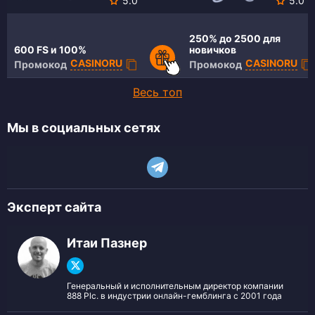
5.0
5.0
250% до
2500 для
600 FS
и 100%
новичков
CASINORU
CASINORU
Промокод
Промокод
Весь топ
Мы в социальных сетях
Эксперт сайта
Итаи Пазнер
Генеральный и исполнительным директор компании
888 Plc. в индустрии онлайн-гемблинга с 2001 года