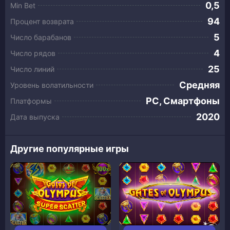
0,5
Min Bet
94
Процент возврата
5
Число барабанов
4
Число рядов
25
Число линий
Средняя
Уровень волатильности
PC, Смартфоны
Платформы
2020
Дата выпуска
Другие популярные игры