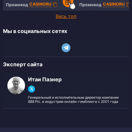
CASINORU
CASINORU
Промокод
Промокод
Весь топ
Мы в социальных сетях
Эксперт сайта
Итаи Пазнер
Генеральный и исполнительным директор компании
888 Plc. в индустрии онлайн-гемблинга с 2001 года