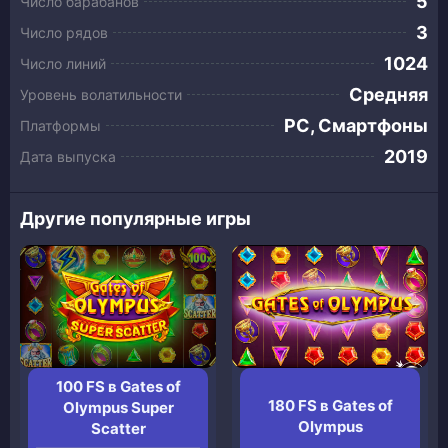
5
Число барабанов
3
Число рядов
1024
Число линий
Средняя
Уровень волатильности
PC, Смартфоны
Платформы
2019
Дата выпуска
Другие популярные игры
100 FS в Gates of
180 FS в Gates of
Olympus Super
Olympus
Scatter