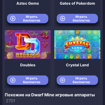
Aztec Gems
Gates of Pokerdom
Играть
Играть
бесплатно
бесплатно
Doubles
Crystal Land
Играть
Играть
бесплатно
бесплатно
Похожие на Dwarf Mine игровые аппараты