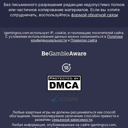
Без письменного разрешения редакции недопустимо полное
или частичное копирование материалов. Если вы хотите
сотрудничать, воспользуйтесь
формой обратной связи
igamingrus.com использует IP, cookie, и геолокацию посетителей сайта.
С условиями использования данных можно ознакомиться в
Политике
конфиденциальности
и
Правилах сайта
Любые азартные игры не должны расцениваться как способ
обогащения. Неконтролируемое увлечение способно привести к
развитию
серьезной зависимости
.
Любая информация, опубликованная на сайте igamingrus.com,