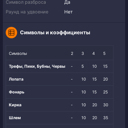
Символ разброса
Да
Раунд на удвоение
Нет
Символы и коэффициенты
Символы
2
3
4
5
Трефы, Пики, Бубны, Червы
-
5
10
15
Лопата
-
10
15
20
Фонарь
-
10
15
25
Кирка
-
10
20
30
Шлем
-
10
20
35