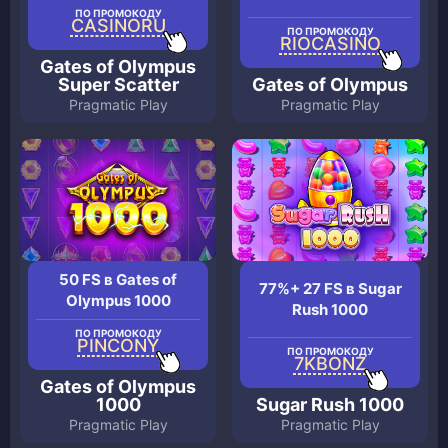
ПО ПРОМОКОДУ
CASINORU
ПО ПРОМОКОДУ
RIOCASINO
Gates of Olympus
Super Scatter
Gates of Olympus
Pragmatic Play
Pragmatic Play
50 FS в Gates of
77%+ 27 FS в Sugar
Olympus 1000
Rush 1000
ПО ПРОМОКОДУ
PINCONY
ПО ПРОМОКОДУ
7KBONZ
Gates of Olympus
1000
Sugar Rush 1000
Pragmatic Play
Pragmatic Play