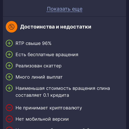
Показать еще
Достоинства и недостатки
RTP свыше 96%
Есть бесплатные вращения
Реализован скаттер
Много линий выплат
Наименьшая стоимость вращения спина
составляет 0.1 кредита
Не принимает криптовалюту
Нет мобильной версии