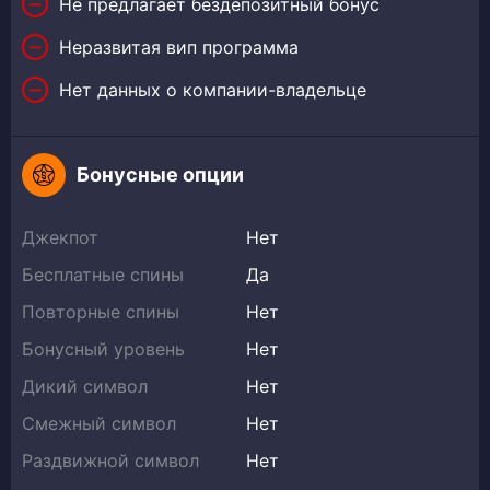
Не предлагает бездепозитный бонус
Неразвитая вип программа
Нет данных о компании-владельце
Бонусные опции
Джекпот
Нет
Бесплатные спины
Да
Повторные спины
Нет
Бонусный уровень
Нет
Дикий символ
Нет
Смежный символ
Нет
Раздвижной символ
Нет