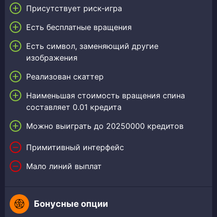
Присутствует риск-игра
Есть бесплатные вращения
Есть символ, заменяющий другие
изображения
Реализован скаттер
Наименьшая стоимость вращения спина
составляет 0.01 кредита
Можно выиграть до 20250000 кредитов
Примитивный интерфейс
Мало линий выплат
Бонусные опции