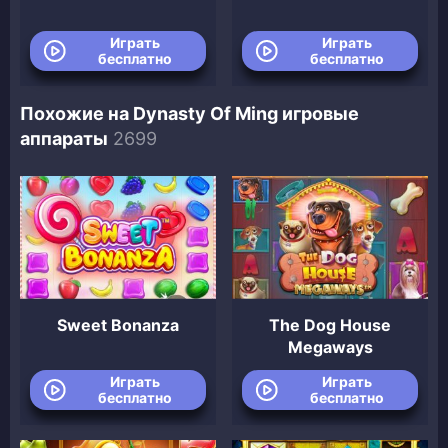
Играть
Играть
бесплатно
бесплатно
Похожие на Dynasty Of Ming игровые
аппараты
Sweet Bonanza
The Dog House
Megaways
Играть
Играть
бесплатно
бесплатно