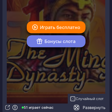
Играть бесплатно
Бонусы слота
Случайный слот
Развернуть
51 играет сейчас