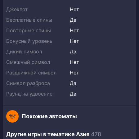
Джекпот
Нет
Бесплатные спины
Да
Повторные спины
Нет
Бонусный уровень
Нет
Дикий символ
Да
Смежный символ
Нет
Раздвижной символ
Нет
Символ разброса
Да
Раунд на удвоение
Да
Похожие автоматы
Другие игры в тематике Азия