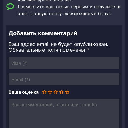
Разместите ваш отзыв первым и получите на
электронную почту эксклюзивный бонус.
Добавить комментарий
Ваш адрес email не будет опубликован.
Обязательные поля помечены
*
Ваша оценка