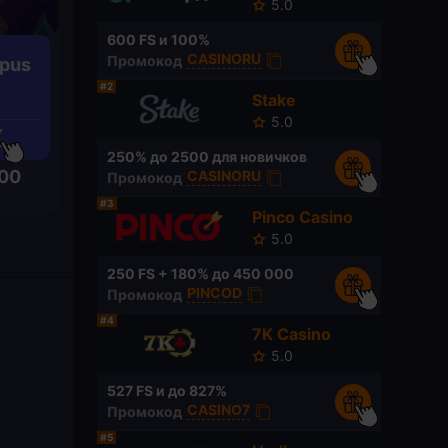
5.0
600 FS
и 100%
CASINORU
Промокод
mpus
#2
Stake
5.0
Y
250% до
2500 для новичков
000
CASINORU
Промокод
#3
Pinco Casino
5.0
250 FS
+ 180% до 450 000
PINCOD
Промокод
#4
7K Casino
5.0
527 FS
и до 827%
CASINO7
Промокод
#5