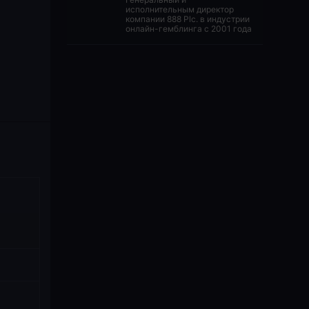
исполнительным директор
компании 888 Plc. в индустрии
онлайн-гемблинга с 2001 года