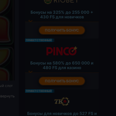
Бонусы на 325% до 255 000 +
430 FS для новичков
ПОЛУЧИТЬ БОНУС
ПРИВЕТСТВЕННЫЙ
Бонусы на 580% до 650 000 и
480 FS для казино
ПОЛУЧИТЬ БОНУС
ый слот
ПРИВЕТСТВЕННЫЙ
звернуть
Бонусы для новичков до 527 FS и