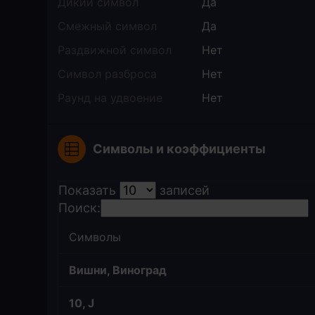
Дикий символ
Да
Смежный символ
Да
Раздвижной символ
Нет
Символ разброса
Нет
Раунд на удвоение
Нет
Символы и коэффициенты
Показать
записей
Поиск:
Символы
Вишни, Виноград
10, J