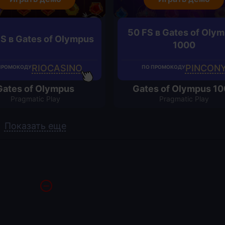
50 FS в Gates of Oly
S в Gates of Olympus
1000
RIOCASINO
PINCON
ПРОМОКОДУ
ПО ПРОМОКОДУ
Gates of Olympus
Gates of Olympus 1
Pragmatic Play
Pragmatic Play
Показать еще