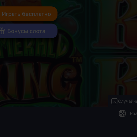
Играть бесплатно
Бонусы слота
Случайн
Ра