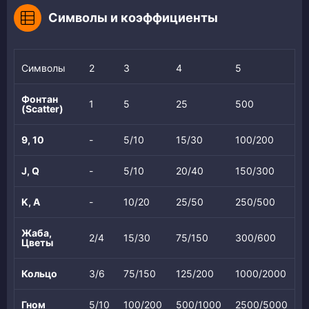
Символы и коэффициенты
Символы
2
3
4
5
Фонтан
1
5
25
500
(Scatter)
9, 10
-
5/10
15/30
100/200
J, Q
-
5/10
20/40
150/300
K, A
-
10/20
25/50
250/500
Жаба,
2/4
15/30
75/150
300/600
Цветы
Кольцо
3/6
75/150
125/200
1000/2000
Гном
5/10
100/200
500/1000
2500/5000