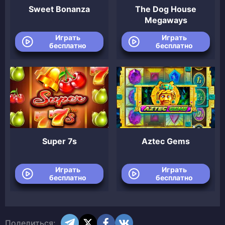
Sweet Bonanza
The Dog House
Megaways
Играть
Играть
бесплатно
бесплатно
Super 7s
Aztec Gems
Играть
Играть
бесплатно
бесплатно
Поделиться: