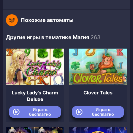
Похожие автоматы
Другие игры в тематике Магия
Lucky Lady’s Charm
Clover Tales
Deluxe
Играть
Играть
бесплатно
бесплатно