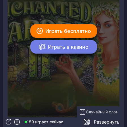
Играть бесплатно
Играть в казино
Случайный слот
Развернуть
159 играет сейчас