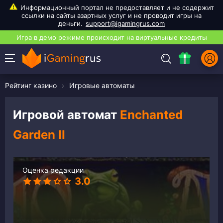
support@igamingrus.com
Рейтинг казино
›
Игровые автоматы
Игровой автомат
Enchanted
Garden II
Оценка редакции
3.0