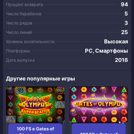
94
Процент возврата
5
Число барабанов
3
Число рядов
25
Число линий
Высокая
Уровень волатильности
PC, Смартфоны
Платформы
2016
Дата выпуска
Другие популярные игры
100 FS в Gates of