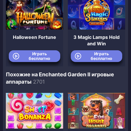
Halloween Fortune
3 Magic Lamps Hold
and Win
Играть
Играть
бесплатно
бесплатно
Похожие на Enchanted Garden II игровые
аппараты