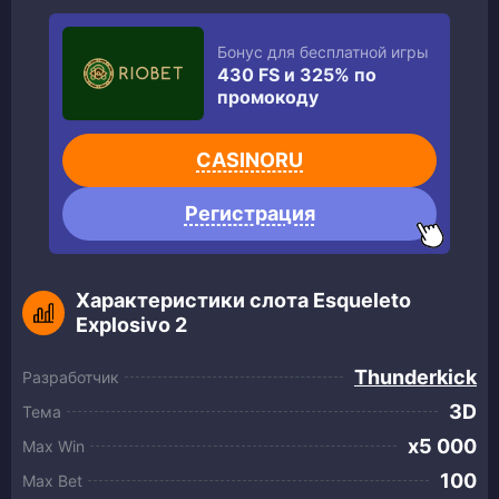
Бонус для бесплатной игры
430 FS и 325% по
промокоду
CASINORU
Регистрация
Характеристики слота Esqueleto
Explosivo 2
Thunderkick
Разработчик
3D
Тема
5 000
Max Win
100
Max Bet