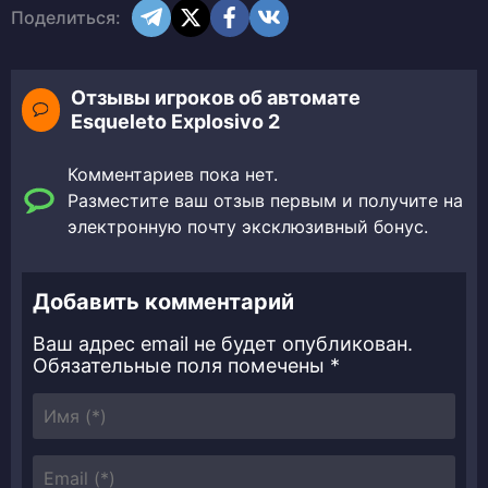
Поделиться:
Отзывы игроков об автомате
Esqueleto Explosivo 2
Комментариев пока нет.
Разместите ваш отзыв первым и получите на
электронную почту эксклюзивный бонус.
Добавить комментарий
Ваш адрес email не будет опубликован.
Обязательные поля помечены
*