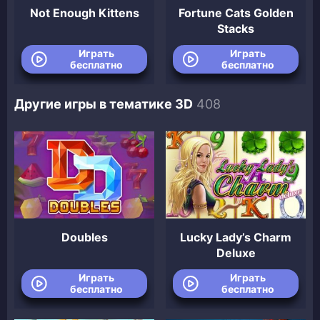
Not Enough Kittens
Fortune Cats Golden
Stacks
Играть
Играть
бесплатно
бесплатно
Другие игры в тематике 3D
Doubles
Lucky Lady’s Charm
Deluxe
Играть
Играть
бесплатно
бесплатно