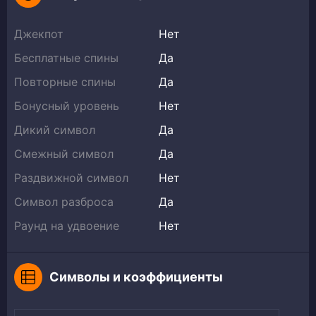
Джекпот
Нет
Бесплатные спины
Да
Повторные спины
Да
Бонусный уровень
Нет
Дикий символ
Да
Смежный символ
Да
Раздвижной символ
Нет
Символ разброса
Да
Раунд на удвоение
Нет
Символы и коэффициенты