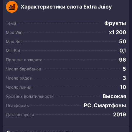
Характеристики слота Extra Juicy
Фрукты
Тема
1 200
Max Win
50
Max Bet
0,1
Min Bet
96
Процент возврата
5
Число барабанов
3
Число рядов
10
Число линий
Высокая
Уровень волатильности
PC, Смартфоны
Платформы
2019
Дата выпуска