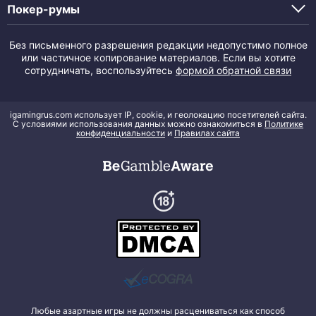
Покер-румы
Без письменного разрешения редакции недопустимо полное
или частичное копирование материалов. Если вы хотите
сотрудничать, воспользуйтесь
формой обратной связи
igamingrus.com использует IP, cookie, и геолокацию посетителей сайта.
С условиями использования данных можно ознакомиться в
Политике
конфиденциальности
и
Правилах сайта
Любые азартные игры не должны расцениваться как способ