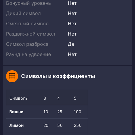
Бонусный уровень
Нет
Дикий символ
Нет
Смежный символ
Нет
Раздвижной символ
Нет
Символ разброса
Да
Раунд на удвоение
Нет
Символы и коэффициенты
Символы
3
4
5
Вишни
10
25
100
Лимон
20
50
250