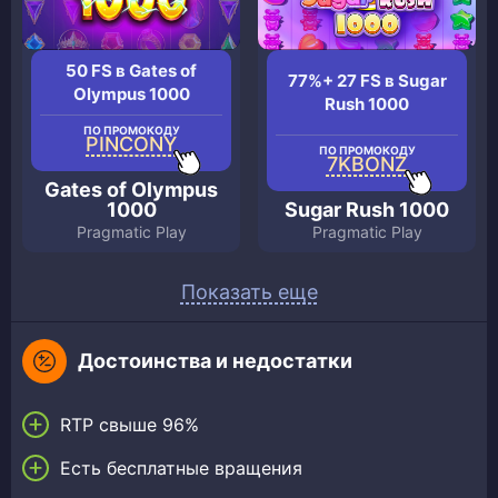
50 FS в Gates of
77%+ 27 FS в Sugar
Olympus 1000
Rush 1000
ПО ПРОМОКОДУ
PINCONY
ПО ПРОМОКОДУ
7KBONZ
Gates of Olympus
1000
Sugar Rush 1000
Pragmatic Play
Pragmatic Play
Показать еще
Достоинства и недостатки
RTP свыше 96%
Есть бесплатные вращения