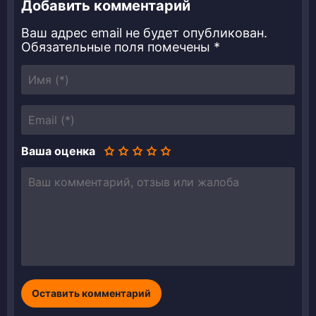
Добавить комментарий
Ваш адрес email не будет опубликован.
Обязательные поля помечены
*
Ваша оценка