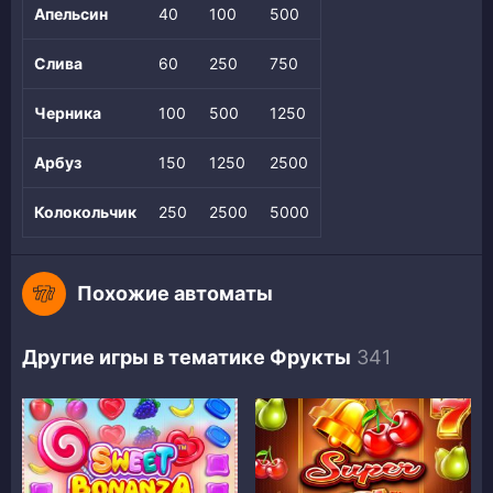
Апельсин
40
100
500
Слива
60
250
750
Черника
100
500
1250
Арбуз
150
1250
2500
Колокольчик
250
2500
5000
Похожие автоматы
Другие игры в тематике Фрукты