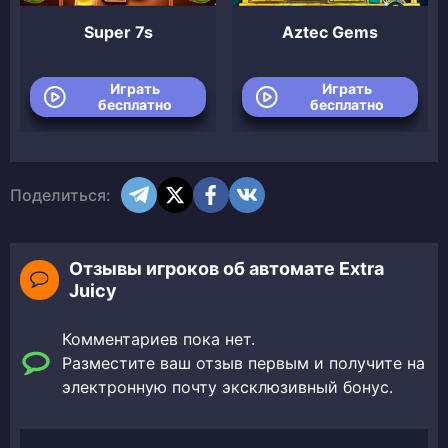
Super 7s
Aztec Gems
Играть
Играть
бесплатно
бесплатно
Поделиться:
Отзывы игроков об автомате Extra
Juicy
Комментариев пока нет.
Разместите ваш отзыв первым и получите на
электронную почту эксклюзивный бонус.