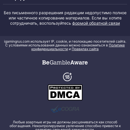
Без письменного разрешения редакции недопустимо полное
или частичное копирование материалов. Если вы хотите
сотрудничать, воспользуйтесь
формой обратной связи
igamingrus.com использует IP, cookie, и геолокацию посетителей сайта.
С условиями использования данных можно ознакомиться в
Политике
конфиденциальности
и
Правилах сайта
Любые азартные игры не должны расцениваться как способ
обогащения. Неконтролируемое увлечение способно привести к
развитию
серьезной зависимости
.