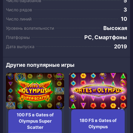
5
Число барабанов
3
Число рядов
10
Число линий
Высокая
Уровень волатильности
PC, Смартфоны
Платформы
2019
Дата выпуска
Другие популярные игры
100 FS в Gates of
180 FS в Gates of
Olympus Super
Olympus
Scatter