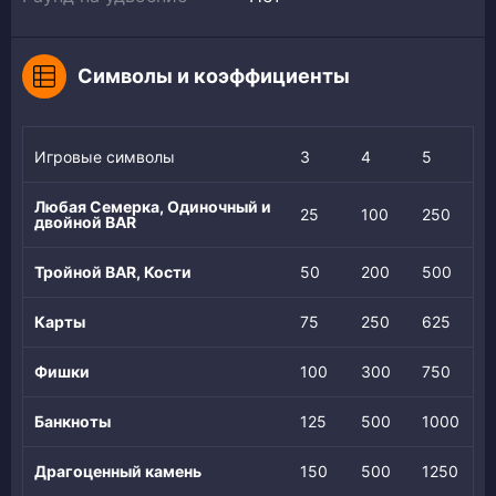
Символы и коэффициенты
Игровые символы
3
4
5
Любая Семерка, Одиночный и
25
100
250
двойной BAR
Тройной BAR, Кости
50
200
500
Карты
75
250
625
Фишки
100
300
750
Банкноты
125
500
1000
Драгоценный камень
150
500
1250