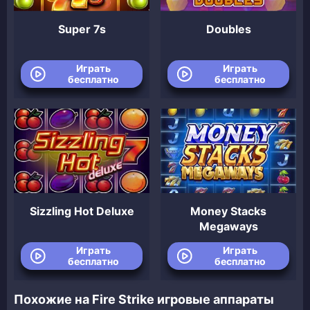
Super 7s
Doubles
Играть
Играть
бесплатно
бесплатно
Sizzling Hot Deluxe
Money Stacks
Megaways
Играть
Играть
бесплатно
бесплатно
Похожие на Fire Strike игровые аппараты