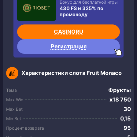
Бонус для бесплатной игры
430 FS и 325% по
промокоду
CASINORU
Регистрация
Характеристики слота Fruit Monaco
Фрукты
Тема
18 750
Max Win
30
Max Bet
0,15
Min Bet
95
Процент возврата