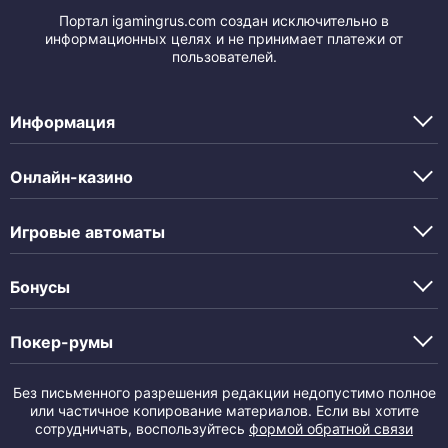
Портал igamingrus.com создан исключительно в
информационных целях и не принимает платежи от
пользователей.
Информация
Онлайн-казино
Игровые автоматы
Бонусы
Покер-румы
Без письменного разрешения редакции недопустимо полное
или частичное копирование материалов. Если вы хотите
сотрудничать, воспользуйтесь
формой обратной связи