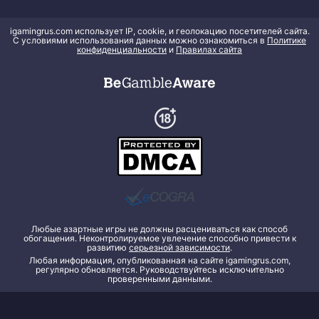
igamingrus.com использует IP, cookie, и геолокацию посетителей сайта.
С условиями использования данных можно ознакомиться в
Политике
конфиденциальности
и
Правилах сайта
Любые азартные игры не должны расцениваться как способ
обогащения. Неконтролируемое увлечение способно привести к
развитию
серьезной зависимости
.
Любая информация, опубликованная на сайте igamingrus.com,
регулярно обновляется. Руководствуйтесь исключительно
проверенными данными.