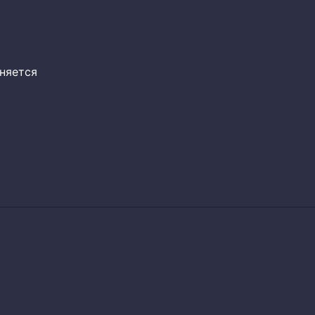
няется