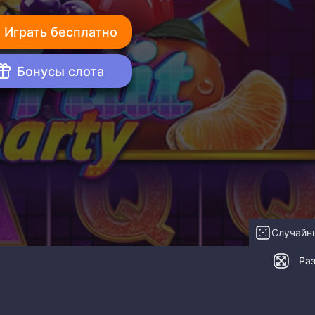
Играть бесплатно
Бонусы слота
Случайн
Ра