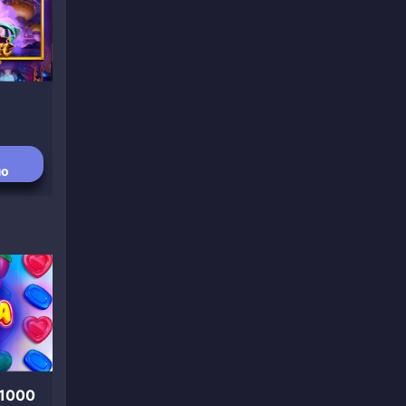
но
 1000