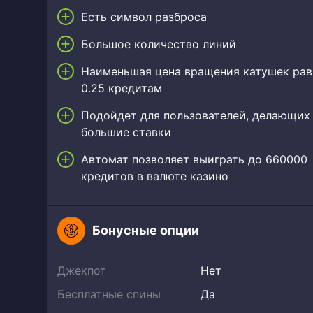
Есть символ разброса
Большое количество линий
Наименьшая цена вращения катушек рав
0.25 кредитам
Подойдет для пользователей, делающих
большие ставки
Автомат позволяет выиграть до 660000
кредитов в валюте казино
Бонусные опции
Джекпот
Нет
Бесплатные спины
Да