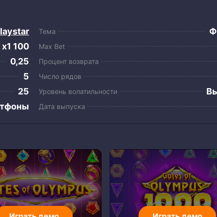
laystar
Ф
Тема
1 100
Max Bet
0,25
Процент возврата
5
Число рядов
25
В
Уровень волатильности
ртфоны
Дата выпуска
Играть демо
Играть демо