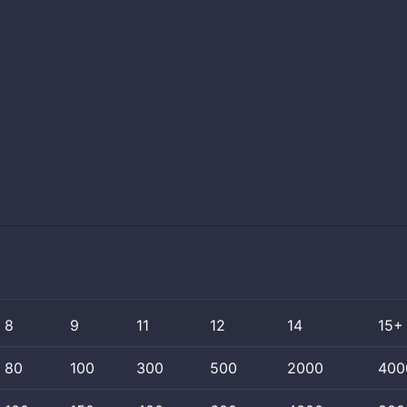
8
9
11
12
14
15+
80
100
300
500
2000
400