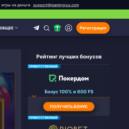
support@igamingrus.com
Регистрация
ОБЩЕЕ
Рейтинг лучших бонусов
ПРИВЕТСТВЕННЫЙ
Бонус 100% и 600 FS
ПОЛУЧИТЬ БОНУС
ПРИВЕТСТВЕННЫЙ