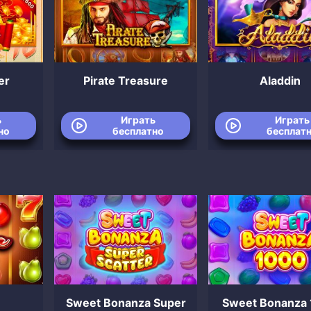
er
Pirate Treasure
Aladdin
ь
Играть
Играть
но
бесплатно
бесплат
Sweet Bonanza Super
Sweet Bonanza