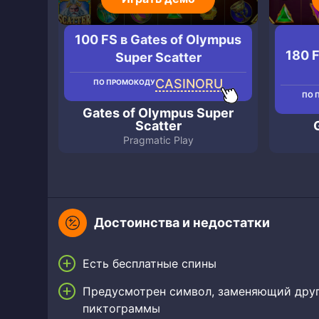
100 FS в Gates of Olympus
180 F
Super Scatter
CASINORU
ПО ПРОМОКОДУ
ПО 
Gates of Olympus Super
Scatter
Pragmatic Play
Достоинства и недостатки
Есть бесплатные спины
Предусмотрен символ, заменяющий дру
пиктограммы