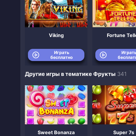
Viking
Fortune Tell
Играть
Играт
бесплатно
бесплат
Другие игры в тематике Фрукты
Sweet Bonanza
Super 7s