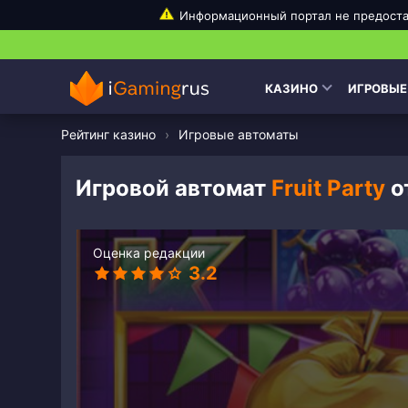
КАЗИНО
ИГРОВЫЕ
Рейтинг казино
›
Игровые автоматы
Игровой автомат
Fruit Party
от
Оценка редакции
3.2