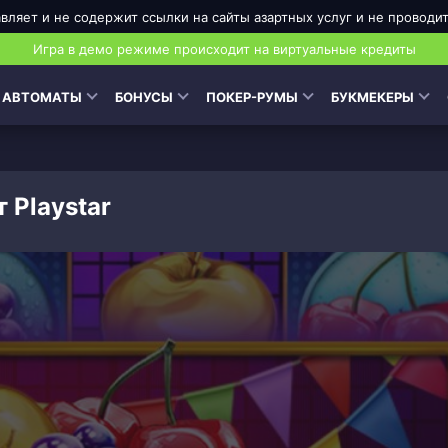
 АВТОМАТЫ
БОНУСЫ
ПОКЕР-РУМЫ
БУКМЕКЕРЫ
 Playstar