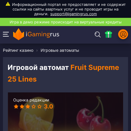
support@igamingrus.com
Рейтинг казино
›
Игровые автоматы
Игровой автомат
Fruit Supreme
25 Lines
Оценка редакции
3.0