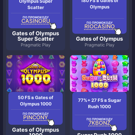
180 FS в Gates of
Olympus Super
Olympus
Scatter
ПО ПРОМОКОДУ
CASINORU
ПО ПРОМОКОДУ
RIOCASINO
Gates of Olympus
Super Scatter
Gates of Olympus
Pragmatic Play
Pragmatic Play
50 FS в Gates of
77%+ 27 FS в Sugar
Olympus 1000
Rush 1000
ПО ПРОМОКОДУ
PINCONY
ПО ПРОМОКОДУ
7KBONZ
Gates of Olympus