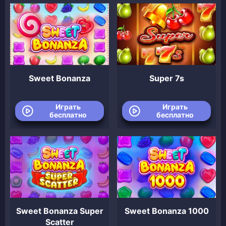
Sweet Bonanza
Super 7s
Играть
Играть
бесплатно
бесплатно
Sweet Bonanza Super
Sweet Bonanza 1000
Scatter