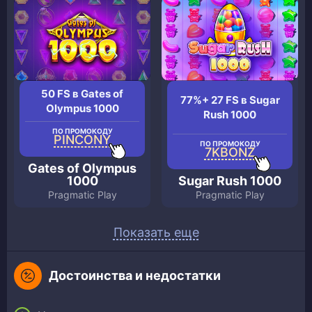
50 FS в Gates of
77%+ 27 FS в Sugar
Olympus 1000
Rush 1000
ПО ПРОМОКОДУ
PINCONY
ПО ПРОМОКОДУ
7KBONZ
Gates of Olympus
1000
Sugar Rush 1000
Pragmatic Play
Pragmatic Play
Показать еще
Достоинства и недостатки