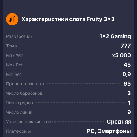
Характеристики слота Fruity 3×3
1x2 Gaming
Разработчик
777
Тема
5 000
Max Win
45
Max Bet
0,9
Min Bet
95
Процент возврата
3
Число барабанов
1
Число рядов
9
Число линий
Средняя
Уровень волатильности
PC, Смартфоны
Платформы