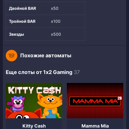
Двойной BAR
x50
Тройной BAR
x100
Звезды
x500
Похожие автоматы
Еще слоты от 1x2 Gaming
Kitty Cash
Mamma Mia