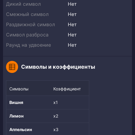
Дикий символ
Нет
Смежный символ
Нет
Раздвижной символ
Нет
Символ разброса
Нет
Раунд на удвоение
Нет
Символы и коэффициенты
Символы
Коэффициент
Вишня
x1
Лимон
x2
Аппельсин
x3