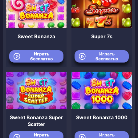
Sweet Bonanza
Super 7s
Играть
Играть
бесплатно
бесплатно
Sweet Bonanza Super
Sweet Bonanza 1000
Scatter
Играть
Играть