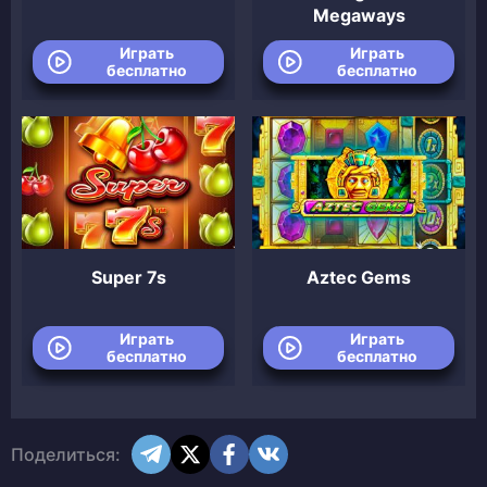
Megaways
Играть
Играть
бесплатно
бесплатно
Super 7s
Aztec Gems
Играть
Играть
бесплатно
бесплатно
Поделиться: