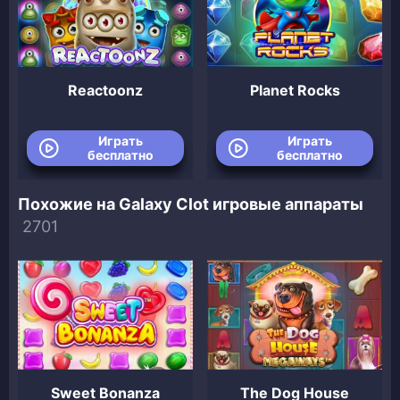
Reactoonz
Planet Rocks
Играть
Играть
бесплатно
бесплатно
Похожие на Galaxy Clot игровые аппараты
Sweet Bonanza
The Dog House