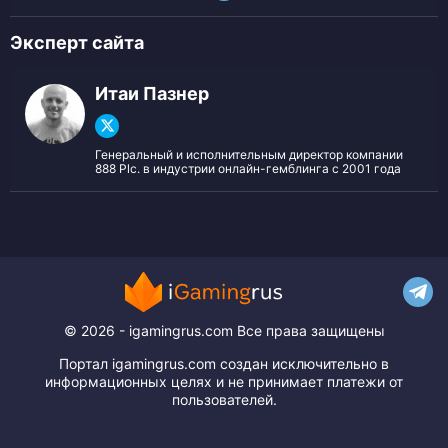
Эксперт сайта
Итаи Пазнер
Генеральный и исполнительным директор компании
888 Plc. в индустрии онлайн-гемблинга с 2001 года
© 2026 - igamingrus.com Все права защищены
Портал igamingrus.com создан исключительно в
информационных целях и не принимает платежи от
пользователей.