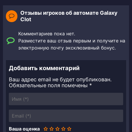
Отзывы игроков об автомате Galaxy
Clot
Комментариев пока нет.
Разместите ваш отзыв первым и получите на
электронную почту эксклюзивный бонус.
Добавить комментарий
Ваш адрес email не будет опубликован.
Обязательные поля помечены
*
Ваша оценка