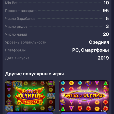
10
Min Bet
95
Процент возврата
5
Число барабанов
3
Число рядов
20
Число линий
Средняя
Уровень волатильности
PC, Смартфоны
Платформы
2019
Дата выпуска
Другие популярные игры