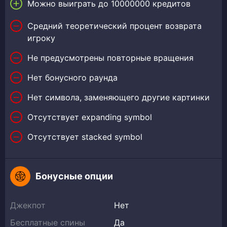
Можно выиграть до 10000000 кредитов
Средний теоретический процент возврата
игроку
Не предусмотрены повторные вращения
Нет бонусного раунда
Нет символа, заменяющего другие картинки
Отсутствует expanding symbol
Отсутствует stacked symbol
Бонусные опции
Джекпот
Нет
Бесплатные спины
Да