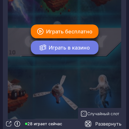
Играть бесплатно
Играть в казино
Случайный слот
Развернуть
28 играет сейчас