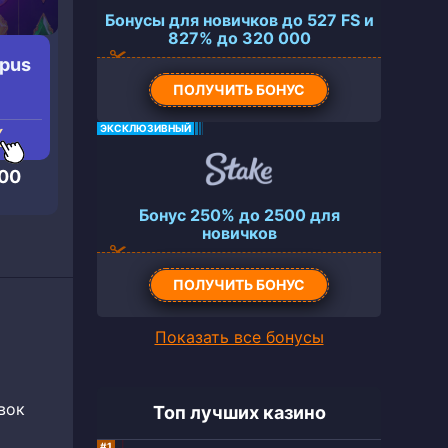
Бонусы для новичков до 527 FS и
827% до 320 000
mpus
ПОЛУЧИТЬ БОНУС
ЭКСКЛЮЗИВНЫЙ
Y
000
Бонус 250% до 2500 для
новичков
ПОЛУЧИТЬ БОНУС
Показать все бонусы
вок
Топ лучших казино
#1