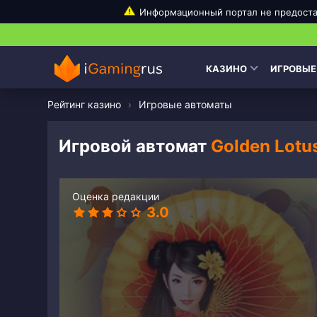
КАЗИНО
ИГРОВЫЕ
Рейтинг казино
›
Игровые автоматы
Игровой автомат
Golden Lotu
Оценка редакции
3.0