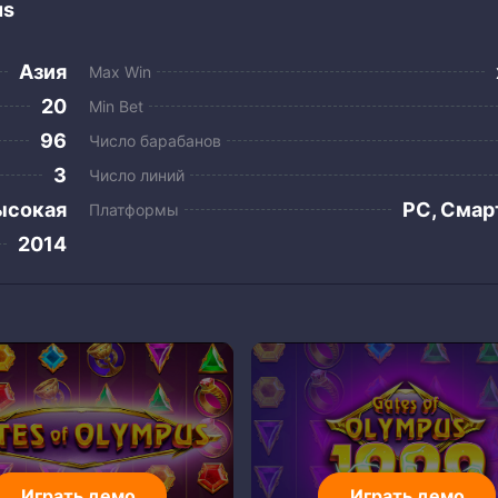
us
Азия
Max Win
20
Min Bet
96
Число барабанов
3
Число линий
ысокая
PC, Сма
Платформы
2014
Играть демо
Играть демо