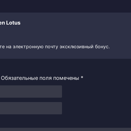
en Lotus
те на электронную почту эксклюзивный бонус.
Обязательные поля помечены
*