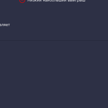
Низкий наибольший выигрыш
вляет