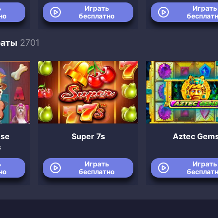
ь
Играть
Играть
но
бесплатно
бесплат
раты
use
Super 7s
Aztec Gem
s
ь
Играть
Играть
но
бесплатно
бесплат