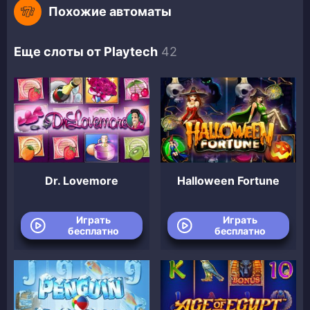
Похожие автоматы
Еще слоты от Playtech
Dr. Lovemore
Halloween Fortune
Играть
Играть
бесплатно
бесплатно