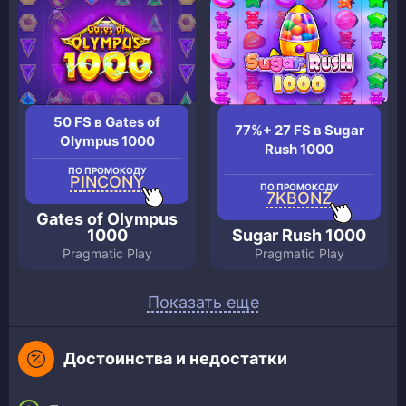
50 FS в Gates of
77%+ 27 FS в Sugar
Olympus 1000
Rush 1000
ПО ПРОМОКОДУ
PINCONY
ПО ПРОМОКОДУ
7KBONZ
Gates of Olympus
1000
Sugar Rush 1000
Pragmatic Play
Pragmatic Play
Показать еще
Достоинства и недостатки