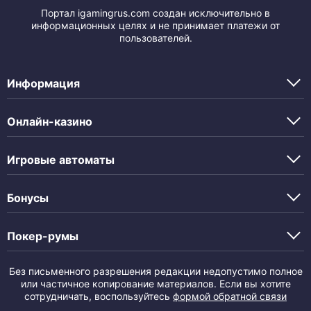
Портал igamingrus.com создан исключительно в
информационных целях и не принимает платежи от
пользователей.
Информация
Онлайн-казино
Игровые автоматы
Бонусы
Покер-румы
Без письменного разрешения редакции недопустимо полное
или частичное копирование материалов. Если вы хотите
сотрудничать, воспользуйтесь
формой обратной связи