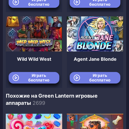
бесплатно
бесплатно
Wild Wild West
Agent Jane Blonde
Играть
Играть
бесплатно
бесплатно
Похожие на Green Lantern игровые
аппараты