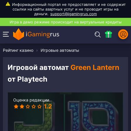
support@igamingrus.com
Рейтинг казино
›
Игровые автоматы
Игровой автомат
Green Lantern
от Playtech
Оценка редакции
1.2