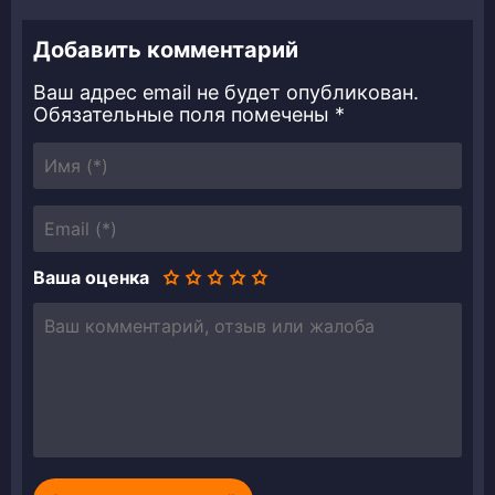
Добавить комментарий
Ваш адрес email не будет опубликован.
Обязательные поля помечены
*
Ваша оценка