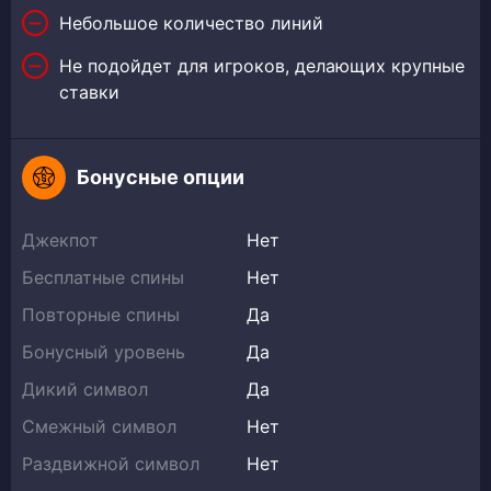
Небольшое количество линий
Не подойдет для игроков, делающих крупные
ставки
Бонусные опции
Джекпот
Нет
Бесплатные спины
Нет
Повторные спины
Да
Бонусный уровень
Да
Дикий символ
Да
Смежный символ
Нет
Раздвижной символ
Нет