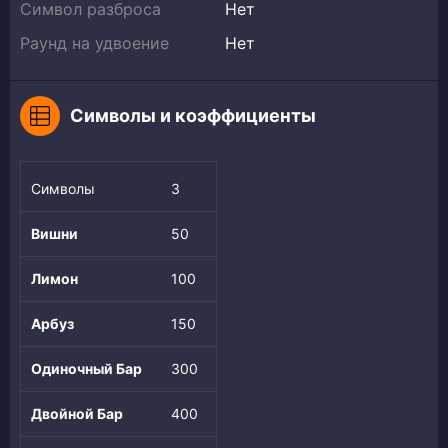
Символ разброса
Нет
Раунд на удвоение
Нет
Символы и коэффициенты
Символы
3
Вишни
50
Лимон
100
Арбуз
150
Одиночный Бар
300
Двойной Бар
400