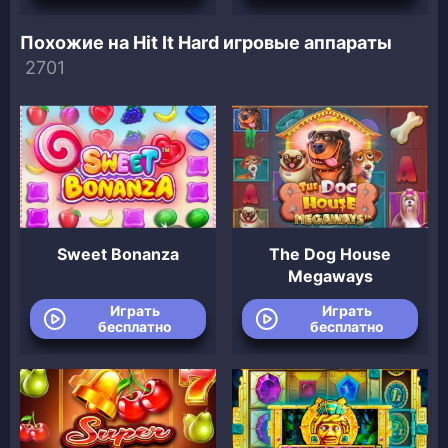
Похожие на Hit It Hard игровые аппараты
Sweet Bonanza
The Dog House
Megaways
Играть
Играть
бесплатно
бесплатно