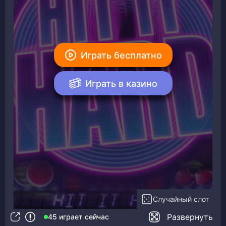
Играть бесплатно
Играть в казино
Случайный слот
Развернуть
45 играет сейчас