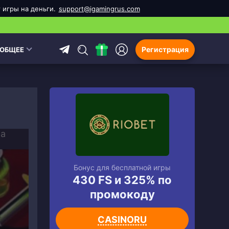
support@igamingrus.com
Регистрация
ОБЩЕЕ
ла
Бонус для бесплатной игры
430 FS и 325% по
промокоду
CASINORU