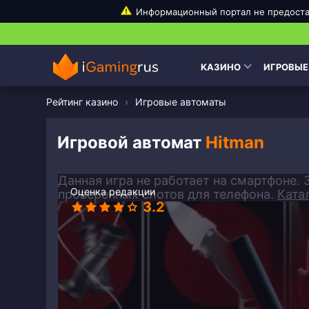
КАЗИНО
ИГРОВЫЕ
Рейтинг казино
›
Игровые автоматы
Игровой автомат
Hitman
Данная игра не работает на смартфоне. 
Оценка редакции
проверенных слотов для телефона.
Ката
3.2