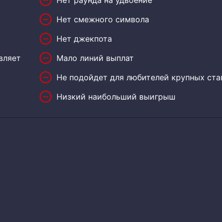
Нет раунда на удвоение
Нет смежного символа
Нет джекпота
вляет
Мало линий выплат
Не подойдет для любителей крупных ста
Низкий наибольший выигрыш