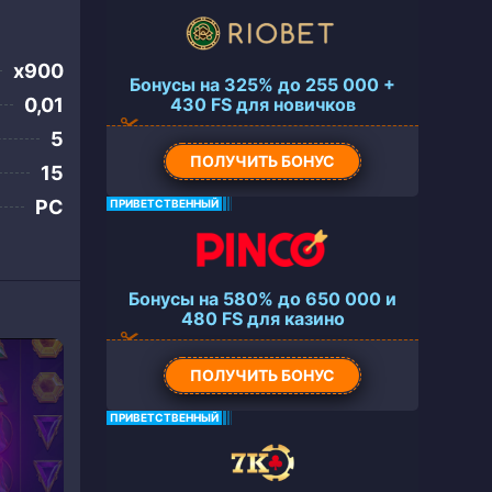
900
Бонусы на 325% до 255 000 +
0,01
430 FS для новичков
5
ПОЛУЧИТЬ БОНУС
15
PC
ПРИВЕТСТВЕННЫЙ
Бонусы на 580% до 650 000 и
480 FS для казино
ПОЛУЧИТЬ БОНУС
ПРИВЕТСТВЕННЫЙ