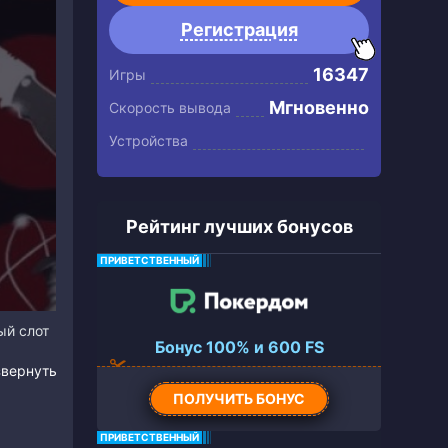
Регистрация
16347
Игры
Мгновенно
Скорость вывода
Устройства
Рейтинг лучших бонусов
ПРИВЕТСТВЕННЫЙ
ый слот
Бонус 100% и 600 FS
звернуть
ПОЛУЧИТЬ БОНУС
ПРИВЕТСТВЕННЫЙ