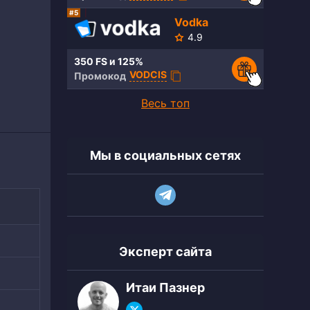
#5
Vodka
4.9
350 FS
и 125%
VODCIS
Промокод
Весь топ
Мы в социальных сетях
Эксперт сайта
Итаи Пазнер