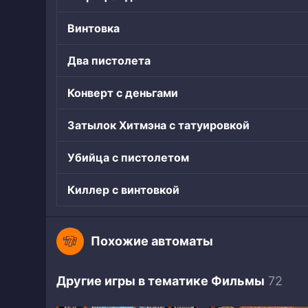
Винтовка
Два пистолета
Конверт с деньгами
Затылок Хитмэна с татуировкой
Убийца с пистолетом
Киллер с винтовкой
Похожие автоматы
Другие игры в тематике Фильмы