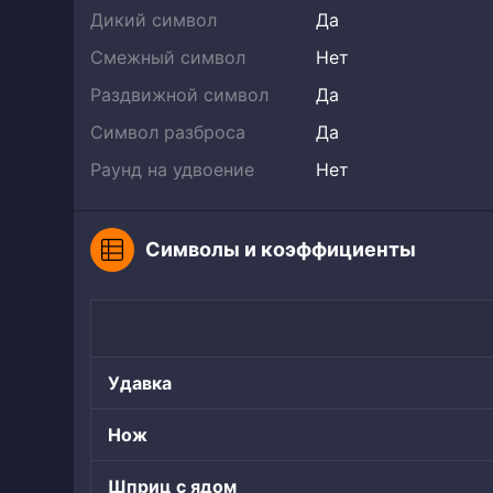
Дикий символ
Да
Смежный символ
Нет
Раздвижной символ
Да
Символ разброса
Да
Раунд на удвоение
Нет
Символы и коэффициенты
Удавка
Нож
Шприц с ядом