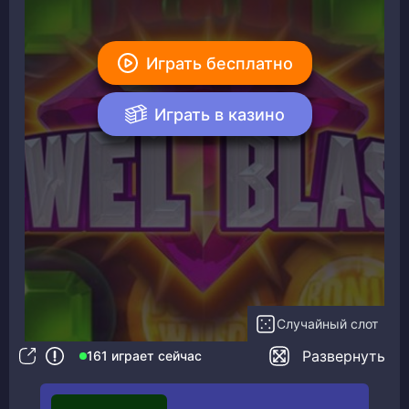
Играть бесплатно
Играть в казино
Случайный слот
Развернуть
161 играет сейчас