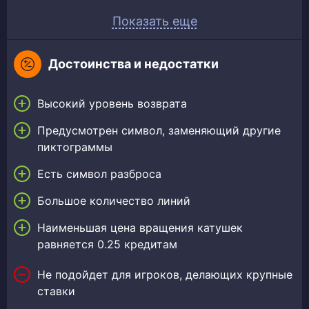
Показать еще
Достоинства и недостатки
Высокий уровень возврата
Предусмотрен символ, заменяющий другие
пиктограммы
Есть символ разброса
Большое количество линий
Наименьшая цена вращения катушек
равняется 0.25 кредитам
Не подойдет для игроков, делающих крупные
ставки