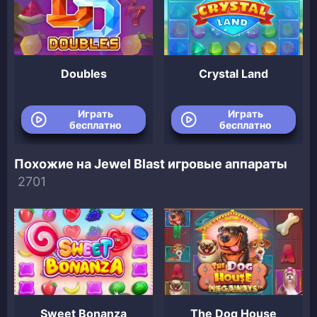
Doubles
Crystal Land
Играть
Играть
бесплатно
бесплатно
Похожие на Jewel Blast игровые аппараты
Sweet Bonanza
The Dog House