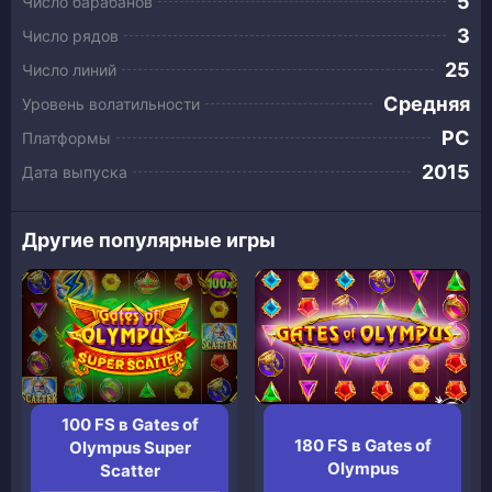
5
Число барабанов
3
Число рядов
25
Число линий
Средняя
Уровень волатильности
PC
Платформы
2015
Дата выпуска
Другие популярные игры
100 FS в Gates of
180 FS в Gates of
Olympus Super
Olympus
Scatter