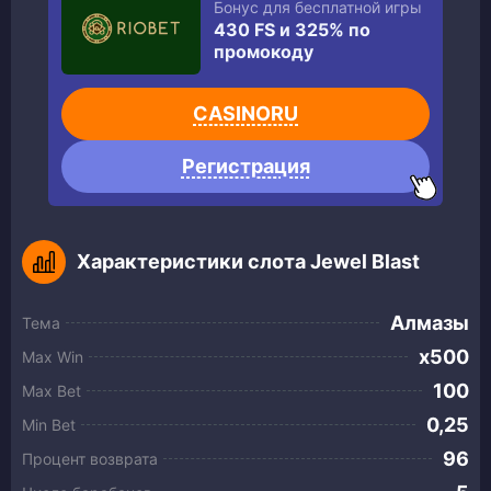
Бонус для бесплатной игры
430 FS и 325% по
промокоду
CASINORU
Регистрация
Характеристики слота Jewel Blast
Алмазы
Тема
500
Max Win
100
Max Bet
0,25
Min Bet
96
Процент возврата