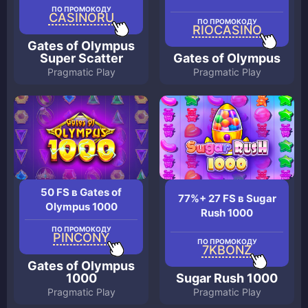
ПО ПРОМОКОДУ
CASINORU
ПО ПРОМОКОДУ
RIOCASINO
Gates of Olympus
Super Scatter
Gates of Olympus
Pragmatic Play
Pragmatic Play
50 FS в Gates of
77%+ 27 FS в Sugar
Olympus 1000
Rush 1000
ПО ПРОМОКОДУ
PINCONY
ПО ПРОМОКОДУ
7KBONZ
Gates of Olympus
1000
Sugar Rush 1000
Pragmatic Play
Pragmatic Play