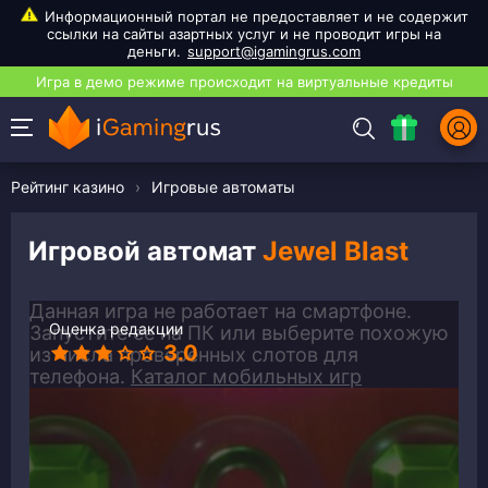
support@igamingrus.com
Рейтинг казино
›
Игровые автоматы
Игровой автомат
Jewel Blast
Данная игра не работает на смартфоне.
Оценка редакции
Запустите ее на ПК или выберите похожую
3.0
из числа проверенных слотов для
телефона.
Каталог мобильных игр