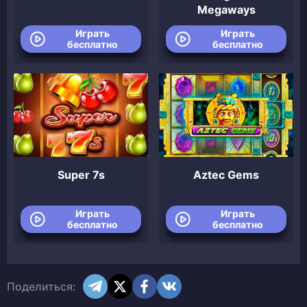
Megaways
Играть
Играть
бесплатно
бесплатно
Super 7s
Aztec Gems
Играть
Играть
бесплатно
бесплатно
Поделиться: