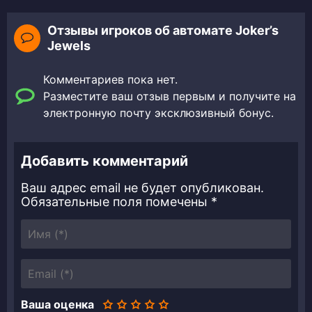
Отзывы игроков об автомате Joker’s
Jewels
Комментариев пока нет.
Разместите ваш отзыв первым и получите на
электронную почту эксклюзивный бонус.
Добавить комментарий
Ваш адрес email не будет опубликован.
Обязательные поля помечены
*
Ваша оценка