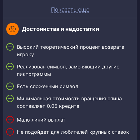
Показать еще
Достоинства и недостатки
Высокий теоретический процент возврата
игроку
Реализован символ, заменяющий другие
пиктограммы
Есть сложенный символ
Минимальная стоимость вращения спина
составляет 0.05 кредита
Мало линий выплат
Не подойдет для любителей крупных ставок