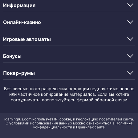
Информация
Онлайн-казино
Игровые автоматы
Бонусы
Покер-румы
Без письменного разрешения редакции недопустимо полное
или частичное копирование материалов. Если вы хотите
сотрудничать, воспользуйтесь
формой обратной связи
igamingrus.com использует IP, cookie, и геолокацию посетителей сайта.
С условиями использования данных можно ознакомиться в
Политике
конфиденциальности
и
Правилах сайта