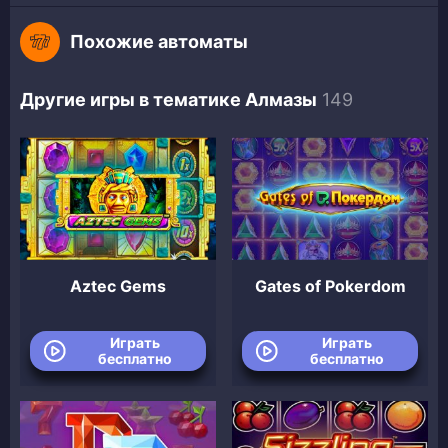
Похожие автоматы
Другие игры в тематике Алмазы
Aztec Gems
Gates of Pokerdom
Играть
Играть
бесплатно
бесплатно