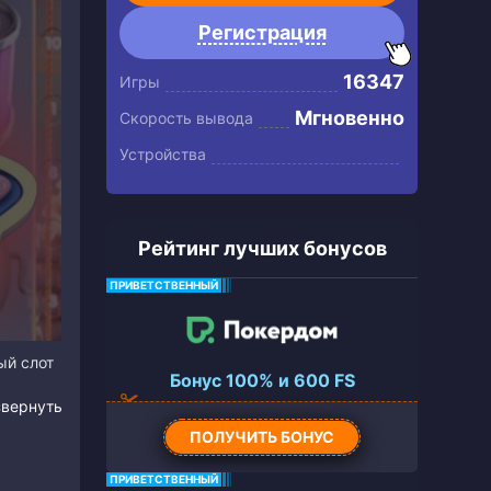
Регистрация
16347
Игры
Мгновенно
Скорость вывода
Устройства
Рейтинг лучших бонусов
ПРИВЕТСТВЕННЫЙ
ый слот
Бонус 100% и 600 FS
звернуть
ПОЛУЧИТЬ БОНУС
ПРИВЕТСТВЕННЫЙ