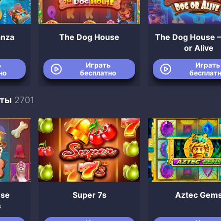
anza
The Dog House
The Dog House 
or Alive
ь
Играть
Играть
но
бесплатно
бесплат
аты
use
Super 7s
Aztec Gem
s