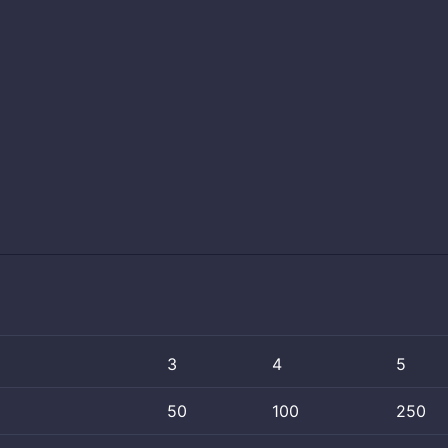
3
4
5
50
100
250