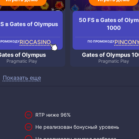
50 FS в Gates of Oly
S в Gates of Olympus
1000
RIOCASINO
PINCON
ПРОМОКОДУ
ПО ПРОМОКОДУ
Gates of Olympus
Gates of Olympus 1
Pragmatic Play
Pragmatic Play
Показать еще
RTP ниже 96%
Не реализован бонусный уровень