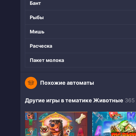
Бант
Рыбы
Мишь
Расческа
Пакет молока
Похожие автоматы
Другие игры в тематике Животные