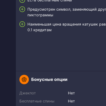
Есть бесплатные спины
Предусмотрен символ, заменяющий дру
пиктограммы
Наименьшая цена вращения катушек рав
0.1 кредитам
Бонусные опции
Джекпот
Нет
Бесплатные спины
Нет