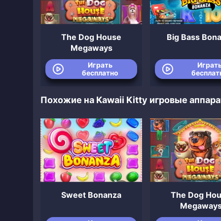
The Dog House
Big Bass Bon
Megaways
Играть
Играт
бесплатно
бесплат
Похожие на Kawaii Kitty игровые аппар
Sweet Bonanza
The Dog Ho
Megaway