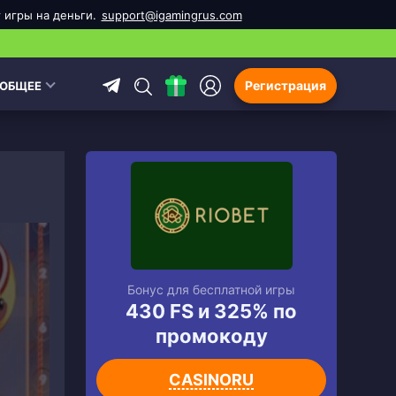
support@igamingrus.com
Регистрация
ОБЩЕЕ
Бонус для бесплатной игры
430 FS и 325% по
промокоду
CASINORU