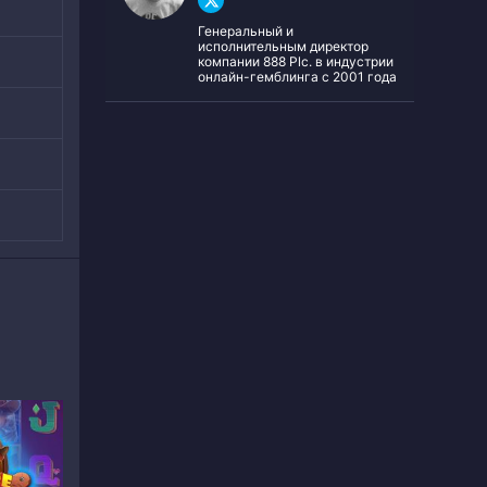
Генеральный и
исполнительным директор
компании 888 Plc. в индустрии
онлайн-гемблинга с 2001 года