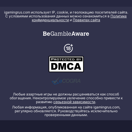
igamingrus.com использует IP, cookie, и геолокацию посетителей сайта.
С условиями использования данных можно ознакомиться в
Политике
конфиденциальности
и
Правилах сайта
Любые азартные игры не должны расцениваться как способ
обогащения. Неконтролируемое увлечение способно привести к
развитию
серьезной зависимости
.
Любая информация, опубликованная на сайте igamingrus.com,
регулярно обновляется. Руководствуйтесь исключительно
проверенными данными.