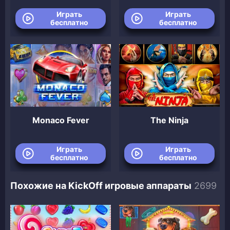
Играть
Играть
бесплатно
бесплатно
Monaco Fever
The Ninja
Играть
Играть
бесплатно
бесплатно
Похожие на KickOff игровые аппараты