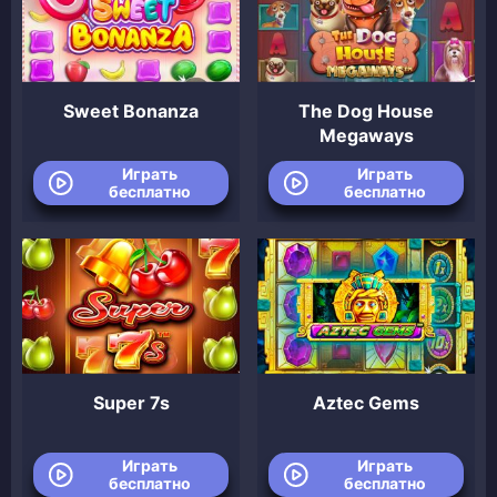
Sweet Bonanza
The Dog House
Megaways
Играть
Играть
бесплатно
бесплатно
Super 7s
Aztec Gems
Играть
Играть
бесплатно
бесплатно