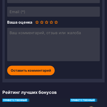
Ваша оценка
Рейтинг лучших бонусов
ПРИВЕТСТВЕННЫЙ
ПРИВЕТСТВЕННЫЙ