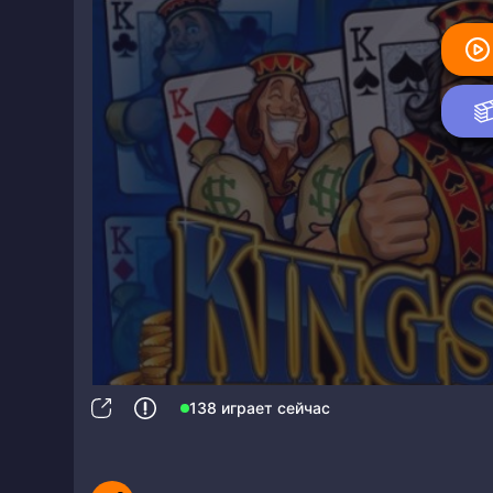
138 играет сейчас