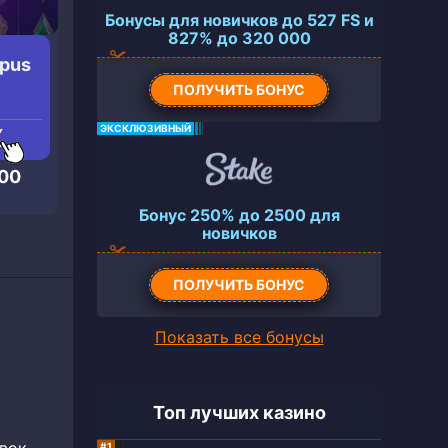
Бонусы для новичков до 527 FS и
827% до 320 000
mpus
ПОЛУЧИТЬ БОНУС
ЭКСКЛЮЗИВНЫЙ
Y
000
Бонус 250% до 2500 для
новичков
ПОЛУЧИТЬ БОНУС
Показать все бонусы
Топ лучших казино
#1