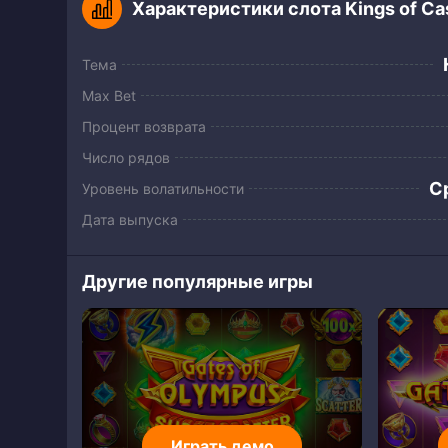
Характеристики слота Kings of Ca
Тема
Max Bet
Процент возврата
Число рядов
С
Уровень волатильности
Дата выпуска
Другие популярные игры
Играть демо