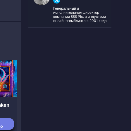
Генеральный и
исполнительным директор
компании 888 Plc. в индустрии
онлайн-гемблинга с 2001 года
aken
но