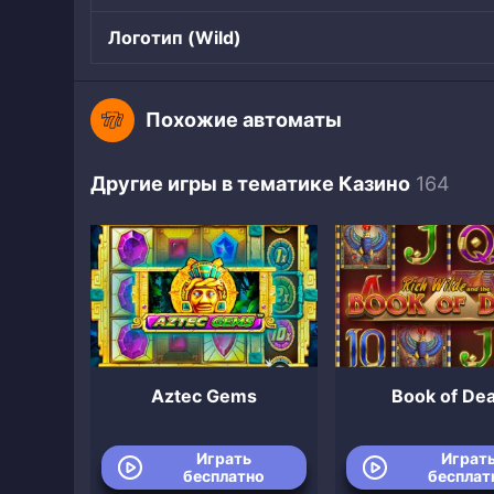
Логотип (Wild)
Похожие автоматы
Другие игры в тематике Казино
Aztec Gems
Book of De
Играть
Играт
бесплатно
бесплат