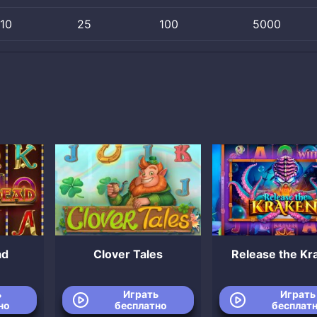
10
25
100
5000
ad
Clover Tales
Release the Kr
ь
Играть
Играть
но
бесплатно
бесплат