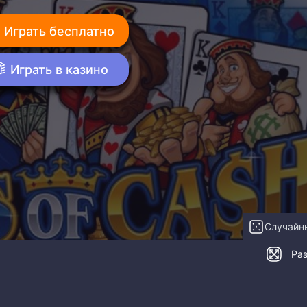
Играть бесплатно
Играть в казино
Случайн
Ра