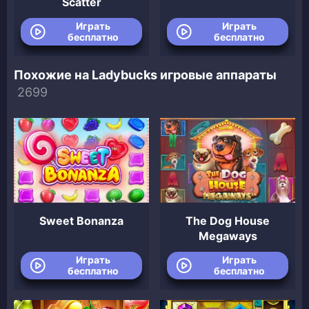
Scatter
Играть
Играть
бесплатно
бесплатно
Похожие на Ladybucks игровые аппараты
Sweet Bonanza
The Dog House
Megaways
Играть
Играть
бесплатно
бесплатно