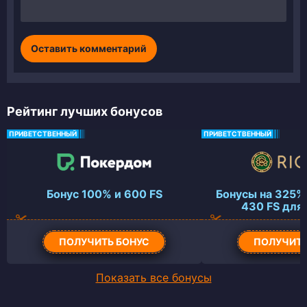
Рейтинг лучших бонусов
ПРИВЕТСТВЕННЫЙ
ПРИВЕТСТВЕННЫЙ
Бонус 100% и 600 FS
Бонусы на 325%
430 FS для
ПОЛУЧИТЬ БОНУС
ПОЛУЧИТЬ
Показать все бонусы