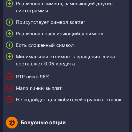
Реализован символ, заменяющий другие
пиктограммы
Присутствует символ scatter
Реализован расширяющийся символ
Есть сложенный символ
Минимальная стоимость вращения спина
составляет 0.05 кредита
RTP ниже 96%
Мало линий выплат
Не подойдет для любителей крупных ставок
Бонусные опции