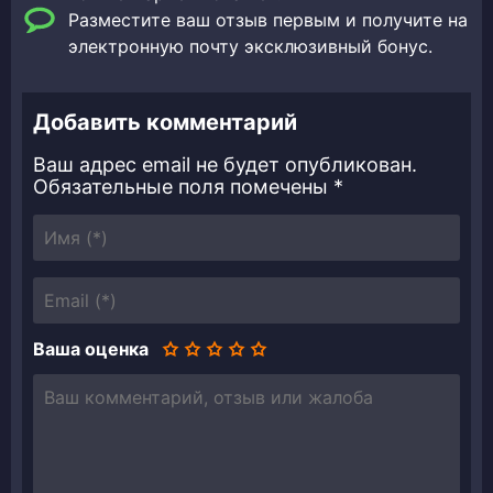
Разместите ваш отзыв первым и получите на
электронную почту эксклюзивный бонус.
Добавить комментарий
Ваш адрес email не будет опубликован.
Обязательные поля помечены
*
Ваша оценка