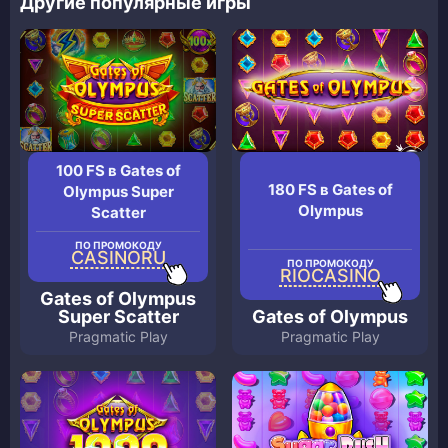
Другие популярные игры
100 FS в Gates of
180 FS в Gates of
Olympus Super
Olympus
Scatter
ПО ПРОМОКОДУ
CASINORU
ПО ПРОМОКОДУ
RIOCASINO
Gates of Olympus
Super Scatter
Gates of Olympus
Pragmatic Play
Pragmatic Play