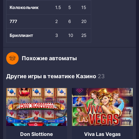
Колокольчик
1.5
5
15
777
2
6
20
Бриллиант
3
10
25
Похожие автоматы
Другие игры в тематике Казино
Don Slottione
Viva Las Vegas