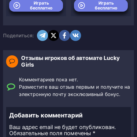
Играть
Играть
бесплатно
бесплатно
Поделиться:
Отзывы игроков об автомате Lucky
Girls
Комментариев пока нет.
Разместите ваш отзыв первым и получите на
электронную почту эксклюзивный бонус.
Добавить комментарий
Ваш адрес email не будет опубликован.
Обязательные поля помечены
*